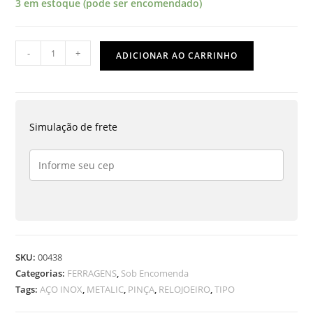
3 em estoque (pode ser encomendado)
PINÇA
-
+
ADICIONAR AO CARRINHO
TIPO
RELOJOEIRO
EM
AÇO
Simulação de frete
INOX
12
CM
quantidade
SKU:
00438
Categorias:
FERRAGENS
,
Sob Encomenda
Tags:
AÇO INOX
,
METALIC
,
PINÇA
,
RELOJOEIRO
,
TIPO