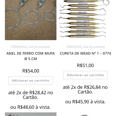
FERRAGENS
,
Sob Encomenda
FERRAGENS
,
Sob Encomenda
ANEL DE FERRO COM MUFA
CURETA DE MEAD Nº 1 – 0774
Ø 5 CM
R$
51,00
R$
54,00
Adicionar ao carrinho
Adicionar ao carrinho
atè 2x de
R$
26,84
no
Cartão.
atè 2x de
R$
28,42
no
Cartão.
ou
R$
45,90
à vista.
ou
R$
48,60
à vista.