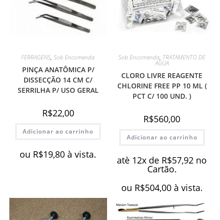
FERRAGENS
,
Sob Encomenda
Sob Encomenda
,
TRATAMENTO DE
AGUA
PINÇA ANATÔMICA P/
CLORO LIVRE REAGENTE
DISSECÇÃO 14 CM C/
CHLORINE FREE PP 10 ML (
SERRILHA P/ USO GERAL
PCT C/ 100 UND. )
R$
22,00
R$
560,00
Adicionar ao carrinho
Adicionar ao carrinho
ou
R$
19,80
à vista.
atè 12x de
R$
57,92
no
Cartão.
ou
R$
504,00
à vista.