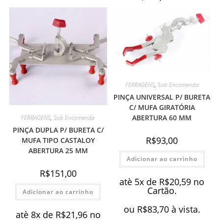
FERRAGENS
,
Sob Encomenda
PINÇA UNIVERSAL P/ BURETA
C/ MUFA GIRATÓRIA
ABERTURA 60 MM
FERRAGENS
,
Sob Encomenda
PINÇA DUPLA P/ BURETA C/
R$
93,00
MUFA TIPO CASTALOY
ABERTURA 25 MM
Adicionar ao carrinho
R$
151,00
atè 5x de
R$
20,59
no
Cartão.
Adicionar ao carrinho
ou
R$
83,70
à vista.
atè 8x de
R$
21,96
no