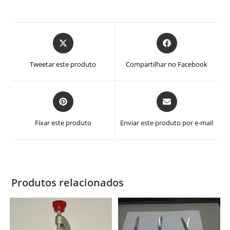
Abre
Abre
em
em
uma
uma
Tweetar este produto
Compartilhar no Facebook
nova
nova
janela
janela
Abre
Abre
em
em
uma
uma
Fixar este produto
Enviar este produto por e-mail
nova
nova
janela
janela
Produtos relacionados