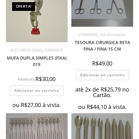
OFERTA!
FERRAGENS
,
Sob Encomenda
TESOURA CIRURGICA RETA
FINA / FINA 15 CM
ACESSÓRIOS GERAIS
,
FERRAGENS
MUFA DUPLA SIMPLES (FIXA)
R$
49,00
019
Adicionar ao carrinho
O
O
R$
30,00
R$
38,00
preço
preço
original
atual
atè 2x de
R$
25,79
no
Adicionar ao carrinho
era:
é:
Cartão.
R$38,00.
R$30,00.
ou
R$
27,00
à vista.
ou
R$
44,10
à vista.