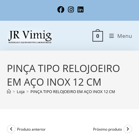
Ir
para
o
conteúdo
Menu
0
PINÇA TIPO RELOJOEIRO
EM AÇO INOX 12 CM
>
Loja
>
PINÇA TIPO RELOJOEIRO EM AÇO INOX 12 CM
Produto anterior
Próximo produto