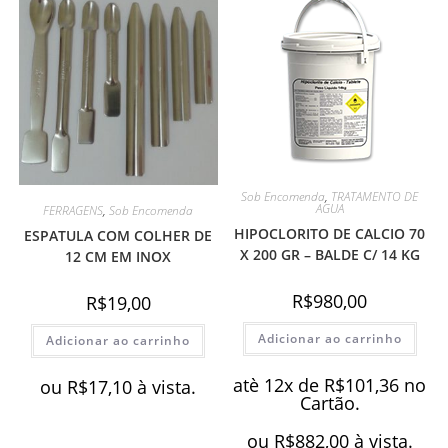
Sob Encomenda
,
TRATAMENTO DE
AGUA
FERRAGENS
,
Sob Encomenda
HIPOCLORITO DE CALCIO 70
ESPATULA COM COLHER DE
X 200 GR – BALDE C/ 14 KG
12 CM EM INOX
R$
980,00
R$
19,00
Adicionar ao carrinho
Adicionar ao carrinho
atè 12x de
R$
101,36
no
ou
R$
17,10
à vista.
Cartão.
ou
R$
882,00
à vista.