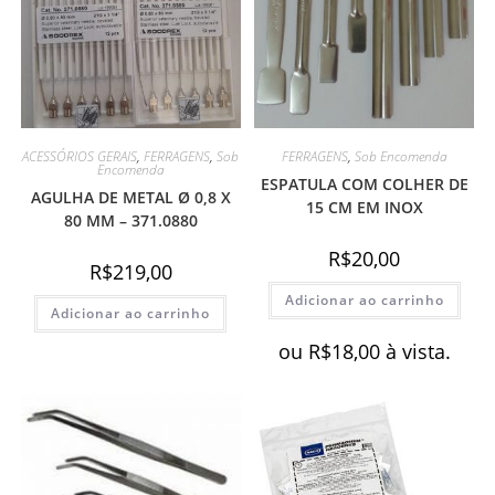
ACESSÓRIOS GERAIS
,
FERRAGENS
,
Sob
FERRAGENS
,
Sob Encomenda
Encomenda
ESPATULA COM COLHER DE
AGULHA DE METAL Ø 0,8 X
15 CM EM INOX
80 MM – 371.0880
R$
20,00
R$
219,00
Adicionar ao carrinho
Adicionar ao carrinho
ou
R$
18,00
à vista.