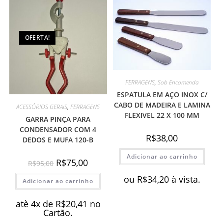
OFERTA!
FERRAGENS
,
Sob Encomenda
ESPATULA EM AÇO INOX C/
CABO DE MADEIRA E LAMINA
ACESSÓRIOS GERAIS
,
FERRAGENS
FLEXIVEL 22 X 100 MM
GARRA PINÇA PARA
CONDENSADOR COM 4
R$
38,00
DEDOS E MUFA 120-B
Adicionar ao carrinho
O
O
R$
75,00
R$
95,00
preço
preço
original
atual
ou
R$
34,20
à vista.
Adicionar ao carrinho
era:
é:
R$95,00.
R$75,00.
atè 4x de
R$
20,41
no
Cartão.