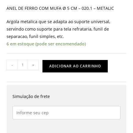
ANEL DE FERRO COM MUFA Ø 5 CM – 020.1 – METALIC
Argola metalica que se adapta ao suporte universal,
servindo como suporte para tela refrataria, funil de
separacao, funil simples, etc.
6 em estoque (pode ser encomendado)
ANEL
-
+
ADICIONAR AO CARRINHO
DE
FERRO
COM
MUFA
Simulação de frete
Ø
5
CM
quantidade