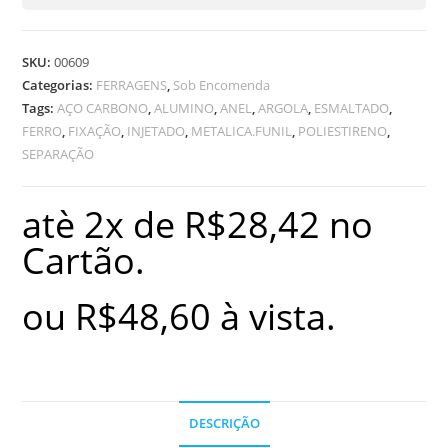
SKU:
00609
Categorias:
FERRAGENS
,
Sob Encomenda
Tags:
AÇO CARBONO
,
ALUMINO
,
ANEL
,
ARGOLA
,
ESMALTADO
,
FERRO
,
FIXAÇÃO
,
INJETADO
,
METALICA.FUNIL
,
POLIESTIRENO
,
SEPARAÇÃO
atè 2x de
R$
28,42
no
Cartão.
ou
R$
48,60
à vista.
DESCRIÇÃO