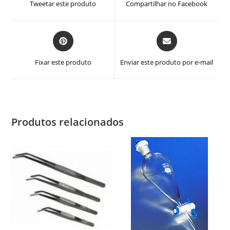
Tweetar este produto
Compartilhar no Facebook
nova
nova
janela
janela
Abre
Abre
em
em
uma
uma
Fixar este produto
Enviar este produto por e-mail
nova
nova
janela
janela
Produtos relacionados