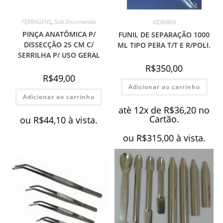
FERRAGENS
,
Sob Encomenda
VIDRARIA
PINÇA ANATÔMICA P/
FUNIL DE SEPARAÇÃO 1000
DISSECÇÃO 25 CM C/
ML TIPO PERA T/T E R/POLI.
SERRILHA P/ USO GERAL
R$
350,00
R$
49,00
Adicionar ao carrinho
Adicionar ao carrinho
atè 12x de
R$
36,20
no
Cartão.
ou
R$
44,10
à vista.
ou
R$
315,00
à vista.