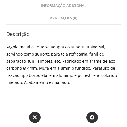
INFORMAÇÃO ADICIONAL
AVALIAÇÕES (0)
Descrição
Argola metalica que se adapta ao suporte universal,
servindo como suporte para tela refrataria, funil de
separacao, funil simples, etc. Fabricado em arame de aco
carbono Ø 4mm. Mufa em aluminio fundido. Parafuso de
fixacao tipo borboleta, em aluminio e poliestireno colorido
injetado. Acabamento esmaltado.
Abre
Abre
em
em
uma
uma