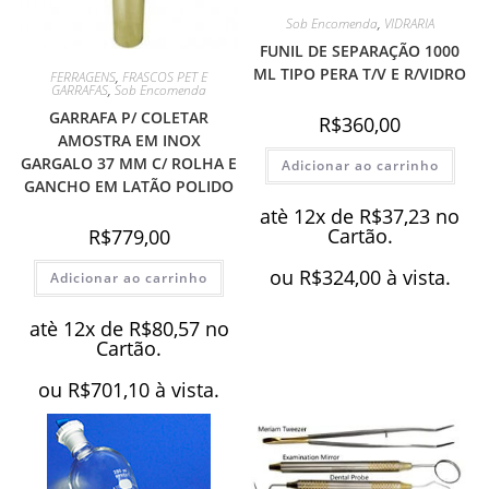
Sob Encomenda
,
VIDRARIA
FUNIL DE SEPARAÇÃO 1000
ML TIPO PERA T/V E R/VIDRO
FERRAGENS
,
FRASCOS PET E
GARRAFAS
,
Sob Encomenda
GARRAFA P/ COLETAR
R$
360,00
AMOSTRA EM INOX
GARGALO 37 MM C/ ROLHA E
Adicionar ao carrinho
GANCHO EM LATÃO POLIDO
atè 12x de
R$
37,23
no
Cartão.
R$
779,00
ou
R$
324,00
à vista.
Adicionar ao carrinho
atè 12x de
R$
80,57
no
Cartão.
ou
R$
701,10
à vista.