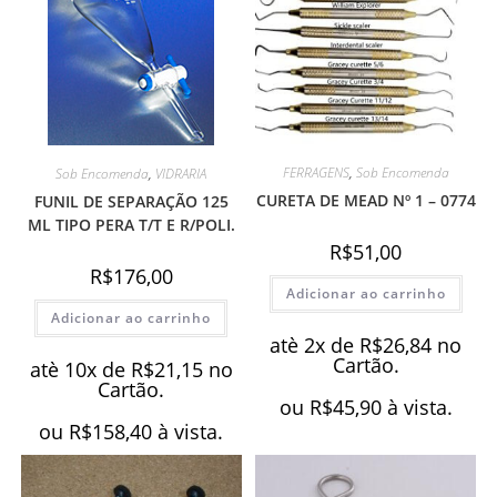
FERRAGENS
,
Sob Encomenda
Sob Encomenda
,
VIDRARIA
CURETA DE MEAD Nº 1 – 0774
FUNIL DE SEPARAÇÃO 125
ML TIPO PERA T/T E R/POLI.
R$
51,00
R$
176,00
Adicionar ao carrinho
Adicionar ao carrinho
atè 2x de
R$
26,84
no
Cartão.
atè 10x de
R$
21,15
no
Cartão.
ou
R$
45,90
à vista.
ou
R$
158,40
à vista.