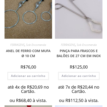
FERRAGENS
,
Sob Encomenda
FERRAGENS
,
Sob Encomenda
ANEL DE FERRO COM MUFA
PINÇA PARA FRASCOS E
Ø 10 CM
BALÕES DE 27 CM EM INOX
R$
76,00
R$
125,00
Adicionar ao carrinho
Adicionar ao carrinho
atè 4x de
R$
20,69
no
atè 7x de
R$
20,44
no
Cartão.
Cartão.
ou
R$
68,40
à vista.
ou
R$
112,50
à vista.