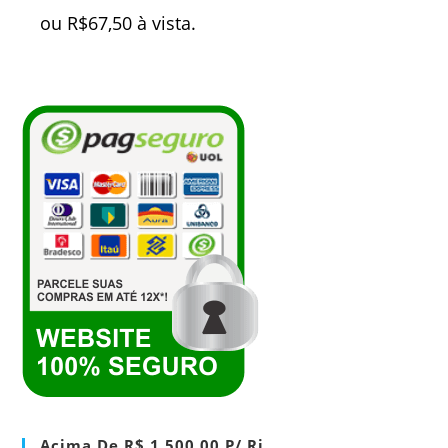
ou
R$
67,50
à vista.
Acima De R$ 1.500,00 P/ Rj.