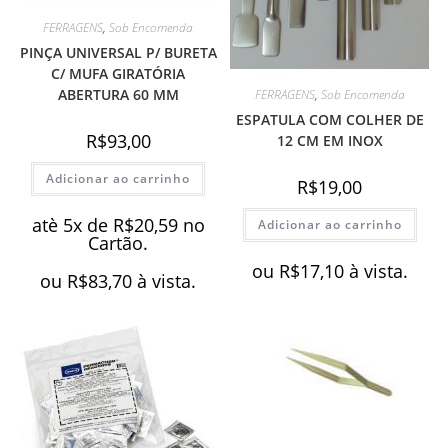
FERRAGENS
,
Sob Encomenda
PINÇA UNIVERSAL P/ BURETA
C/ MUFA GIRATÓRIA
ABERTURA 60 MM
FERRAGENS
,
Sob Encomenda
ESPATULA COM COLHER DE
R$
93,00
12 CM EM INOX
Adicionar ao carrinho
R$
19,00
atè 5x de
R$
20,59
no
Adicionar ao carrinho
Cartão.
ou
R$
17,10
à vista.
ou
R$
83,70
à vista.