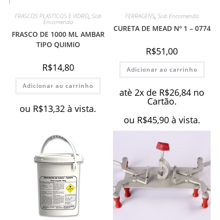
FRASCOS PLASTICOS E VIDRO
,
Sob
FERRAGENS
,
Sob Encomenda
Encomenda
CURETA DE MEAD Nº 1 – 0774
FRASCO DE 1000 ML AMBAR
TIPO QUIMIO
R$
51,00
R$
14,80
Adicionar ao carrinho
Adicionar ao carrinho
atè 2x de
R$
26,84
no
Cartão.
ou
R$
13,32
à vista.
ou
R$
45,90
à vista.