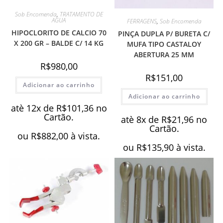
Sob Encomenda
,
TRATAMENTO DE
AGUA
FERRAGENS
,
Sob Encomenda
HIPOCLORITO DE CALCIO 70
PINÇA DUPLA P/ BURETA C/
X 200 GR – BALDE C/ 14 KG
MUFA TIPO CASTALOY
ABERTURA 25 MM
R$
980,00
R$
151,00
Adicionar ao carrinho
Adicionar ao carrinho
atè 12x de
R$
101,36
no
Cartão.
atè 8x de
R$
21,96
no
Cartão.
ou
R$
882,00
à vista.
ou
R$
135,90
à vista.