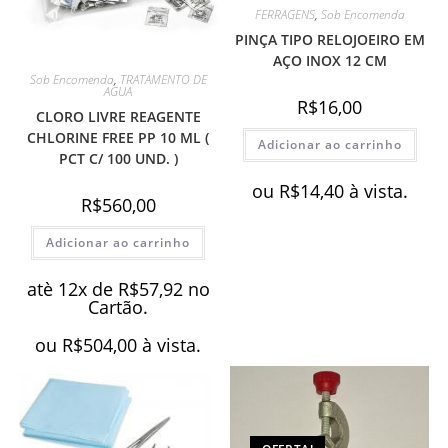
FERRAGENS
,
Sob Encomenda
PINÇA TIPO RELOJOEIRO EM
AÇO INOX 12 CM
Sob Encomenda
,
TRATAMENTO DE
AGUA
R$
16,00
CLORO LIVRE REAGENTE
CHLORINE FREE PP 10 ML (
Adicionar ao carrinho
PCT C/ 100 UND. )
ou
R$
14,40
à vista.
R$
560,00
Adicionar ao carrinho
atè 12x de
R$
57,92
no
Cartão.
ou
R$
504,00
à vista.