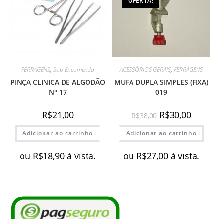
OFERTA!
FERRAGENS
,
Sob Encomenda
ACESSÓRIOS GERAIS
,
FERRAGENS
PINÇA CLINICA DE ALGODÃO
MUFA DUPLA SIMPLES (FIXA)
N° 17
019
O
O
R$
21,00
R$
30,00
R$
38,00
preço
preço
original
atual
Adicionar ao carrinho
Adicionar ao carrinho
era:
é:
R$38,00.
R$30,00.
ou
R$
18,90
à vista.
ou
R$
27,00
à vista.