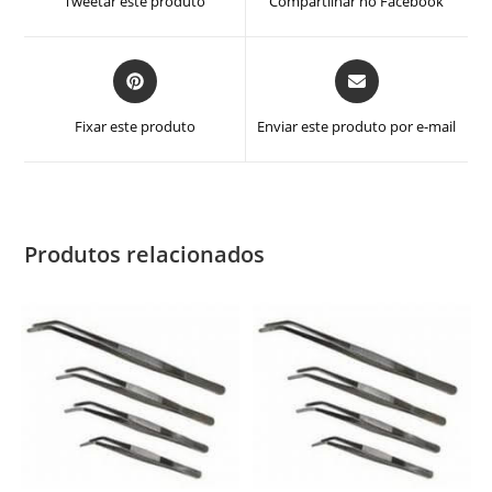
Tweetar este produto
Compartilhar no Facebook
nova
nova
janela
janela
Abre
Abre
em
em
uma
uma
Fixar este produto
Enviar este produto por e-mail
nova
nova
janela
janela
Produtos relacionados