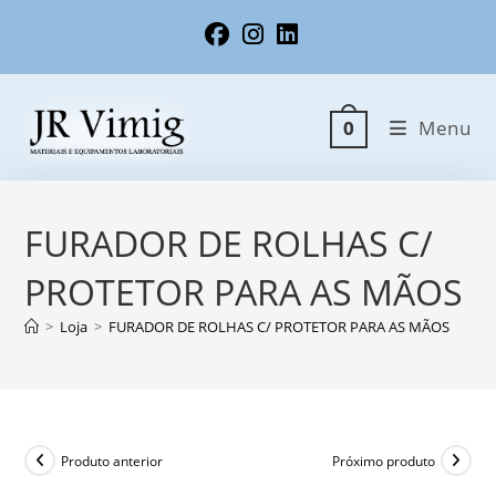
Ir
para
o
conteúdo
Menu
0
FURADOR DE ROLHAS C/
PROTETOR PARA AS MÃOS
>
Loja
>
FURADOR DE ROLHAS C/ PROTETOR PARA AS MÃOS
Produto anterior
Próximo produto