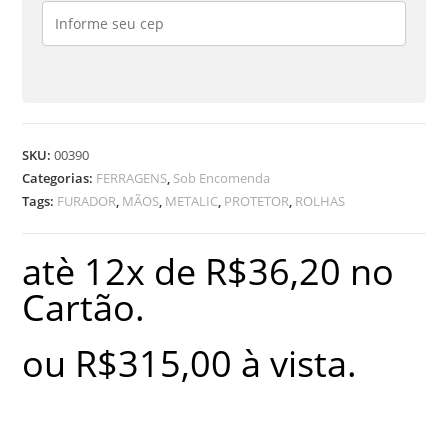
AS
MÃOS
quantidade
SKU:
00390
Categorias:
FERRAGENS
,
Sob Encomenda
Tags:
FURADOR
,
MÃOS
,
METALIC
,
PROTETOR
,
ROLHAS
atè 12x de
R$
36,20
no
Cartão.
ou
R$
315,00
à vista.