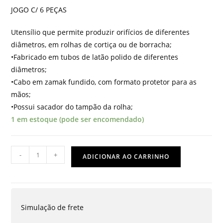
JOGO C/ 6 PEÇAS
Utensílio que permite produzir orifícios de diferentes
diâmetros, em rolhas de cortiça ou de borracha;
•Fabricado em tubos de latão polido de diferentes
diâmetros;
•Cabo em zamak fundido, com formato protetor para as
mãos;
•Possui sacador do tampão da rolha;
1 em estoque (pode ser encomendado)
FURADOR
-
+
ADICIONAR AO CARRINHO
DE
ROLHAS
C/
PROTETOR
Simulação de frete
PARA