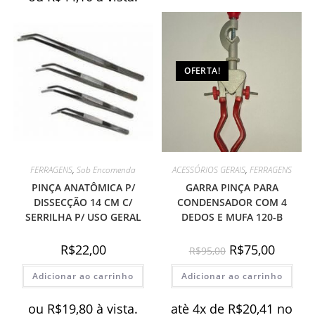
OFERTA!
FERRAGENS
,
Sob Encomenda
ACESSÓRIOS GERAIS
,
FERRAGENS
PINÇA ANATÔMICA P/
GARRA PINÇA PARA
DISSECÇÃO 14 CM C/
CONDENSADOR COM 4
SERRILHA P/ USO GERAL
DEDOS E MUFA 120-B
O
O
R$
22,00
R$
75,00
R$
95,00
preço
preço
original
atual
Adicionar ao carrinho
Adicionar ao carrinho
era:
é:
R$95,00.
R$75,00.
ou
R$
19,80
à vista.
atè 4x de
R$
20,41
no