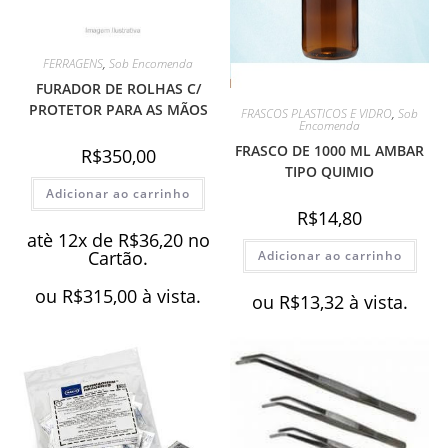
FERRAGENS
,
Sob Encomenda
FURADOR DE ROLHAS C/
PROTETOR PARA AS MÃOS
FRASCOS PLASTICOS E VIDRO
,
Sob
Encomenda
FRASCO DE 1000 ML AMBAR
R$
350,00
TIPO QUIMIO
Adicionar ao carrinho
R$
14,80
atè 12x de
R$
36,20
no
Cartão.
Adicionar ao carrinho
ou
R$
315,00
à vista.
ou
R$
13,32
à vista.