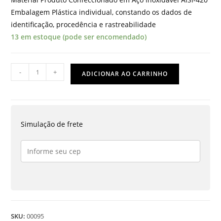
Embalagem Plástica individual, constando os dados de
identificação, procedência e rastreabilidade
13 em estoque (pode ser encomendado)
CURETA
-
+
ADICIONAR AO CARRINHO
DE
MEAD
Nº
1
Simulação de frete
-
0774
quantidade
SKU:
00095