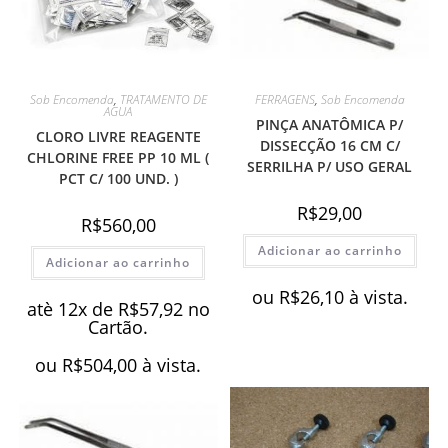
Sob Encomenda
,
TRATAMENTO DE
FERRAGENS
,
Sob Encomenda
AGUA
PINÇA ANATÔMICA P/
CLORO LIVRE REAGENTE
DISSECÇÃO 16 CM C/
CHLORINE FREE PP 10 ML (
SERRILHA P/ USO GERAL
PCT C/ 100 UND. )
R$
29,00
R$
560,00
Adicionar ao carrinho
Adicionar ao carrinho
ou
R$
26,10
à vista.
atè 12x de
R$
57,92
no
Cartão.
ou
R$
504,00
à vista.