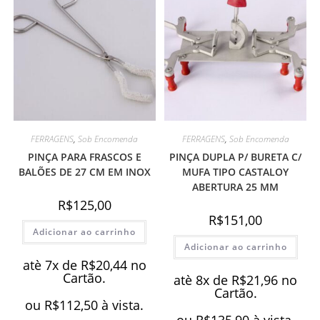
FERRAGENS
,
Sob Encomenda
FERRAGENS
,
Sob Encomenda
PINÇA PARA FRASCOS E
PINÇA DUPLA P/ BURETA C/
BALÕES DE 27 CM EM INOX
MUFA TIPO CASTALOY
ABERTURA 25 MM
R$
125,00
R$
151,00
Adicionar ao carrinho
Adicionar ao carrinho
atè 7x de
R$
20,44
no
Cartão.
atè 8x de
R$
21,96
no
Cartão.
ou
R$
112,50
à vista.
ou
R$
135,90
à vista.