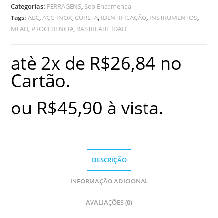
Categorias:
FERRAGENS
,
Sob Encomenda
Tags:
ABC
,
AÇO INOX
,
CURETA
,
IDENTIFICAÇÃO
,
INSTRUMENTOS
,
MEAD
,
PROCEDENCIA
,
RASTREABILIDADE
atè 2x de
R$
26,84
no
Cartão.
ou
R$
45,90
à vista.
DESCRIÇÃO
INFORMAÇÃO ADICIONAL
AVALIAÇÕES (0)