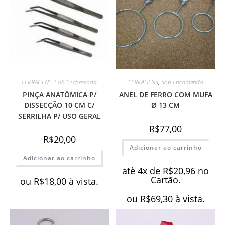
FERRAGENS
,
Sob Encomenda
FERRAGENS
,
Sob Encomenda
PINÇA ANATÔMICA P/
ANEL DE FERRO COM MUFA
DISSECÇÃO 10 CM C/
Ø 13 CM
SERRILHA P/ USO GERAL
R$
77,00
R$
20,00
Adicionar ao carrinho
Adicionar ao carrinho
atè 4x de
R$
20,96
no
Cartão.
ou
R$
18,00
à vista.
ou
R$
69,30
à vista.