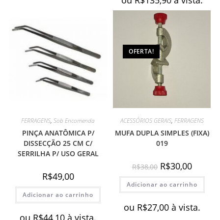
OFERTA!
FERRAGENS
,
Sob Encomenda
ACESSÓRIOS GERAIS
,
FERRAGENS
PINÇA ANATÔMICA P/
MUFA DUPLA SIMPLES (FIXA)
DISSECÇÃO 25 CM C/
019
SERRILHA P/ USO GERAL
O
O
R$
30,00
R$
38,00
preço
preço
R$
49,00
original
atual
Adicionar ao carrinho
era:
é:
R$38,00.
R$30,00.
Adicionar ao carrinho
ou
R$
27,00
à vista.
ou
R$
44,10
à vista.