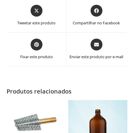
Abre
Abre
em
em
uma
uma
Tweetar este produto
Compartilhar no Facebook
nova
nova
janela
janela
Abre
Abre
em
em
uma
uma
Fixar este produto
Enviar este produto por e-mail
nova
nova
janela
janela
Produtos relacionados