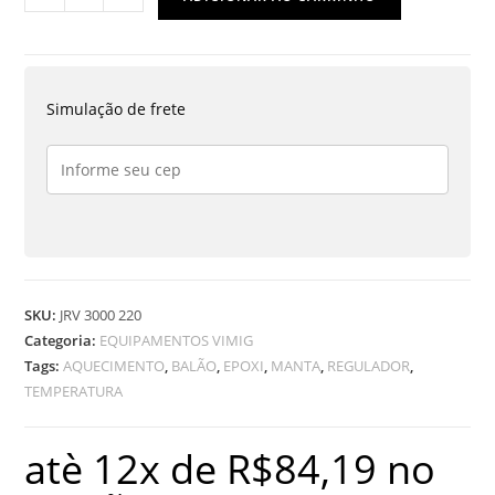
AQUECEDORA
P/
BALÃO
F/
Simulação de frete
CHATO
OU
REDONDO
3000
ML
220v
quantidade
SKU:
JRV 3000 220
Categoria:
EQUIPAMENTOS VIMIG
Tags:
AQUECIMENTO
,
BALÃO
,
EPOXI
,
MANTA
,
REGULADOR
,
TEMPERATURA
atè 12x de
R$
84,19
no