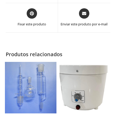
janela
janela
Abre
Abre
em
em
uma
uma
Fixar este produto
Enviar este produto por e-mail
nova
nova
janela
janela
Produtos relacionados