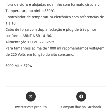
fibra de vidro e alojadas no ninho com formato circular.
Temperatura no ninho 350°C.
Controlador de temperatura eletrônico com referências de
1 a 10.
Cabo de força com dupla isolação e plug de três pinos
conforme ABNT NBR 14136.
Alimentação 127 ou 220 Volts.
Para tamanhos acima de 1000 ml recomendamos voltagem
de 220 Volts em função do alto consumo.
3000 ML = 570w
Abre
Abre
em
em
uma
uma
Tweetar este produto
Compartilhar no Facebook
nova
nova