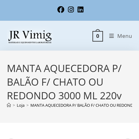
Ir
para
o
conteúdo
Menu
0
MANTA AQUECEDORA P/
BALÃO F/ CHATO OU
REDONDO 3000 ML 220v
>
Loja
>
MANTA AQUECEDORA P/ BALÃO F/ CHATO OU REDONDO 3