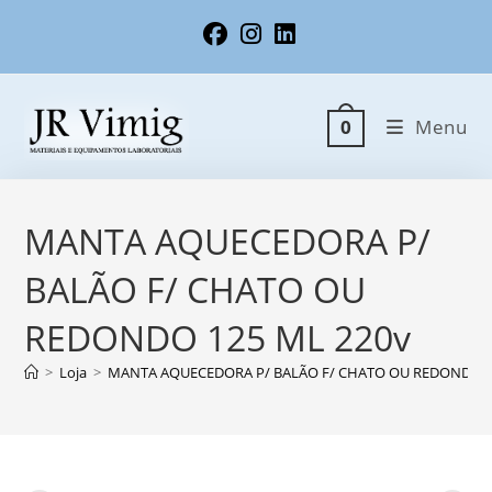
Ir
para
o
conteúdo
Menu
0
MANTA AQUECEDORA P/
BALÃO F/ CHATO OU
REDONDO 125 ML 220v
>
Loja
>
MANTA AQUECEDORA P/ BALÃO F/ CHATO OU REDONDO 1