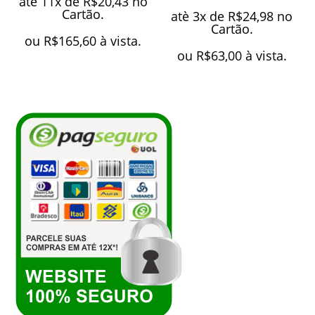
atè 11x de
R$
20,43
no
Cartão.
atè 3x de
R$
24,98
no
Cartão.
ou
R$
165,60
à vista.
ou
R$
63,00
à vista.