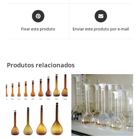
janela
janela
Abre
Abre
em
em
uma
uma
Fixar este produto
Enviar este produto por e-mail
nova
nova
janela
janela
Produtos relacionados