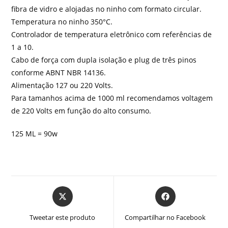
fibra de vidro e alojadas no ninho com formato circular.
Temperatura no ninho 350°C.
Controlador de temperatura eletrônico com referências de
1 a 10.
Cabo de força com dupla isolação e plug de três pinos
conforme ABNT NBR 14136.
Alimentação 127 ou 220 Volts.
Para tamanhos acima de 1000 ml recomendamos voltagem
de 220 Volts em função do alto consumo.
125 ML = 90w
Abre
Abre
em
em
uma
uma
Tweetar este produto
Compartilhar no Facebook
nova
nova