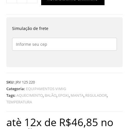
AQUECEDORA
P/
BALÃO
F/
Simulação de frete
CHATO
OU
REDONDO
125
ML
220v
quantidade
SKU:
JRV 125 220
Categoria:
EQUIPAMENTOS VIMIG
Tags:
AQUECIMENTO
,
BALÃO
,
EPOXI
,
MANTA
,
REGULADOR
,
TEMPERATURA
atè 12x de
R$
46,85
no