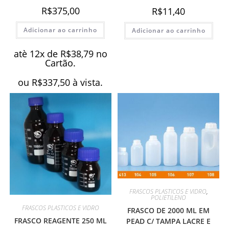
R$
375,00
R$
11,40
Adicionar ao carrinho
Adicionar ao carrinho
atè 12x de
R$
38,79
no
Cartão.
ou
R$
337,50
à vista.
FRASCOS PLASTICOS E VIDRO
,
POLIETILENO
FRASCOS PLASTICOS E VIDRO
FRASCO DE 2000 ML EM
FRASCO REAGENTE 250 ML
PEAD C/ TAMPA LACRE E