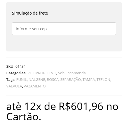
2000
ML
Simulação de frete
T/T
E
TAMPA
DE
ROSCA
quantidade
SKU:
01434
Categorias:
POLIPROPILENO
,
Sob Encomenda
Tags:
FUNIL
,
NALGENE
,
ROSCA
,
SEPARAÇÃO
,
TAMPA
,
TEFLON
,
VALVULA
,
VAZAMENTO
atè 12x de
R$
601,96
no
Cartão.