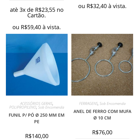
ou
R$
32,40
à vista.
atè 3x de
R$
23,55
no
Cartão.
ou
R$
59,40
à vista.
ACESSÓRIOS GERAIS
,
FERRAGENS
,
Sob Encomenda
POLIPROPILENO
,
Sob Encomenda
ANEL DE FERRO COM MUFA
FUNIL P/ PÓ Ø 250 MM EM
Ø 10 CM
PE
R$
76,00
R$
140,00