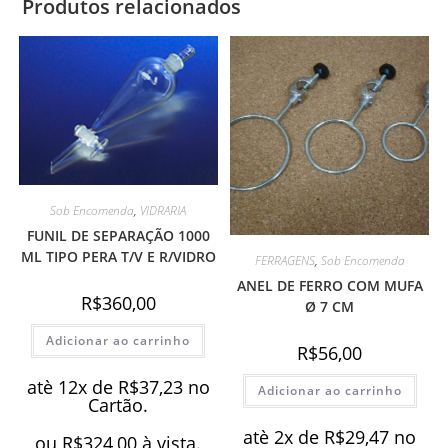
Produtos relacionados
Sob Encomenda
,
VIDRARIA
FUNIL DE SEPARAÇÃO 1000
ML TIPO PERA T/V E R/VIDRO
FERRAGENS
,
Sob Encomenda
ANEL DE FERRO COM MUFA
R$
360,00
Ø 7 CM
Adicionar ao carrinho
R$
56,00
atè 12x de
R$
37,23
no
Adicionar ao carrinho
Cartão.
atè 2x de
R$
29,47
no
ou
R$
324,00
à vista.