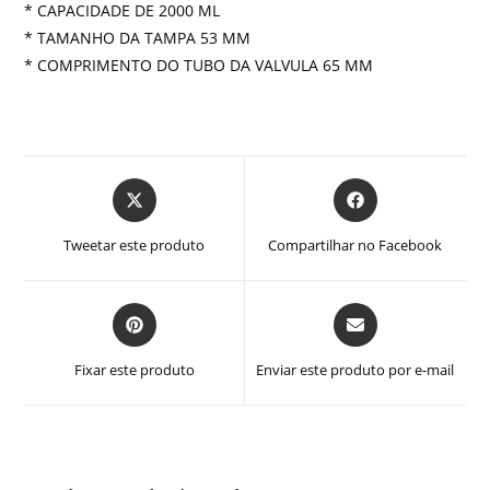
* CAPACIDADE DE 2000 ML
* TAMANHO DA TAMPA 53 MM
* COMPRIMENTO DO TUBO DA VALVULA 65 MM
Abre
Abre
em
em
uma
uma
Tweetar este produto
Compartilhar no Facebook
nova
nova
janela
janela
Abre
Abre
em
em
uma
uma
Fixar este produto
Enviar este produto por e-mail
nova
nova
janela
janela