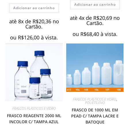
Adicionar ao carrinho
Adicionar ao carrinho
atè 4x de
R$
20,69
no
atè 8x de
R$
20,36
no
Cartão.
Cartão.
ou
R$
68,40
à vista.
ou
R$
126,00
à vista.
FRASCOS PLASTICOS E VIDRO
,
POLIETILENO
FRASCOS PLASTICOS E VIDRO
FRASCO DE 1000 ML EM
FRASCO REAGENTE 2000 ML
PEAD C/ TAMPA LACRE E
INCOLOR C/ TAMPA AZUL
BATOQUE