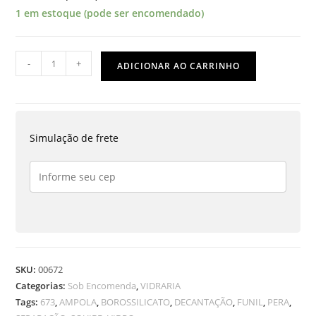
1 em estoque (pode ser encomendado)
FUNIL
-
+
ADICIONAR AO CARRINHO
DE
SEPARAÇÃO
500
ML
Simulação de frete
TIPO
PERA
T/T
E
R/POLI.
quantidade
SKU:
00672
Categorias:
Sob Encomenda
,
VIDRARIA
Tags:
673
,
AMPOLA
,
BOROSSILICATO
,
DECANTAÇÃO
,
FUNIL
,
PERA
,