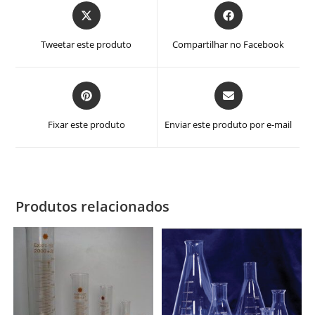
Abre
Abre
em
em
uma
uma
Tweetar este produto
Compartilhar no Facebook
nova
nova
janela
janela
Abre
Abre
em
em
uma
uma
Fixar este produto
Enviar este produto por e-mail
nova
nova
janela
janela
Produtos relacionados