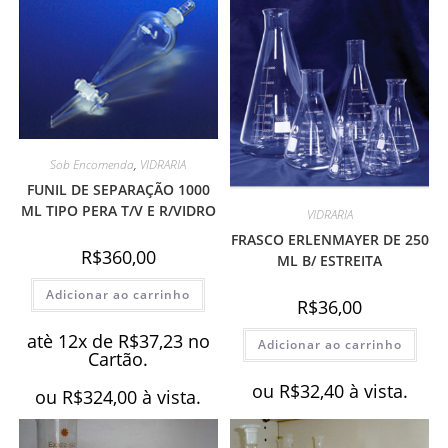
Sob Encomenda
,
VIDRARIA
FUNIL DE SEPARAÇÃO 1000
ML TIPO PERA T/V E R/VIDRO
VIDRARIA
FRASCO ERLENMAYER DE 250
R$
360,00
ML B/ ESTREITA
Adicionar ao carrinho
R$
36,00
atè 12x de
R$
37,23
no
Adicionar ao carrinho
Cartão.
ou
R$
32,40
à vista.
ou
R$
324,00
à vista.