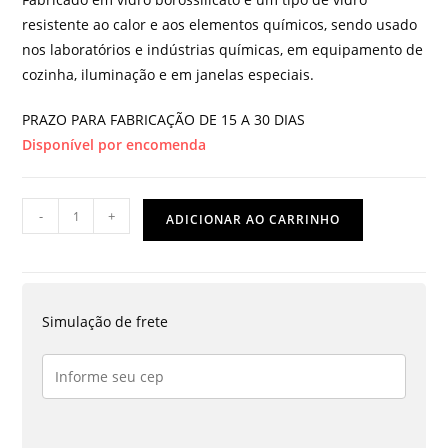
resistente ao calor e aos elementos químicos, sendo usado
nos laboratórios e indústrias químicas, em equipamento de
cozinha, iluminação e em janelas especiais.
PRAZO PARA FABRICAÇÃO DE 15 A 30 DIAS
Disponível por encomenda
CONDENSADOR
-
+
ADICIONAR AO CARRINHO
ALLIHM
(
BOLA
)
Simulação de frete
400
MM
C/
1
JUNTA