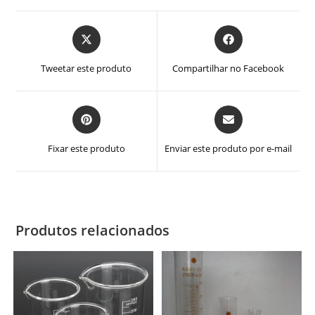
Abre
Abre
em
em
uma
uma
Tweetar este produto
Compartilhar no Facebook
nova
nova
janela
janela
Abre
Abre
em
em
uma
uma
Fixar este produto
Enviar este produto por e-mail
nova
nova
janela
janela
Produtos relacionados