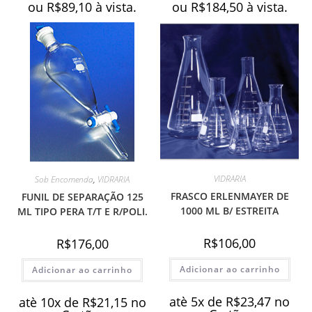
ou
R$
89,10
à vista.
ou
R$
184,50
à vista.
VIDRARIA
Sob Encomenda
,
VIDRARIA
FRASCO ERLENMAYER DE
FUNIL DE SEPARAÇÃO 125
1000 ML B/ ESTREITA
ML TIPO PERA T/T E R/POLI.
R$
106,00
R$
176,00
Adicionar ao carrinho
Adicionar ao carrinho
atè 5x de
R$
23,47
no
atè 10x de
R$
21,15
no