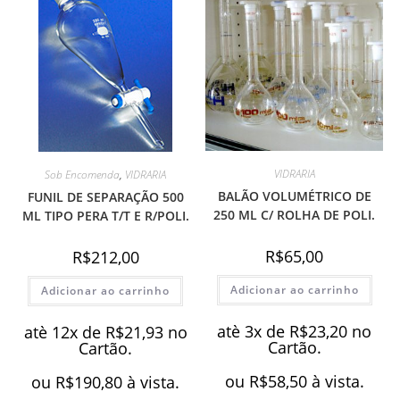
VIDRARIA
Sob Encomenda
,
VIDRARIA
BALÃO VOLUMÉTRICO DE
FUNIL DE SEPARAÇÃO 500
250 ML C/ ROLHA DE POLI.
ML TIPO PERA T/T E R/POLI.
R$
65,00
R$
212,00
Adicionar ao carrinho
Adicionar ao carrinho
atè 3x de
R$
23,20
no
atè 12x de
R$
21,93
no
Cartão.
Cartão.
ou
R$
58,50
à vista.
ou
R$
190,80
à vista.