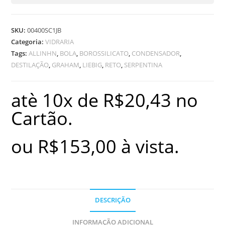
quantidade
SKU:
00400SC1JB
Categoria:
VIDRARIA
Tags:
ALLINHN
,
BOLA
,
BOROSSILICATO
,
CONDENSADOR
,
DESTILAÇÃO
,
GRAHAM
,
LIEBIG
,
RETO
,
SERPENTINA
atè 10x de
R$
20,43
no
Cartão.
ou
R$
153,00
à vista.
DESCRIÇÃO
INFORMAÇÃO ADICIONAL