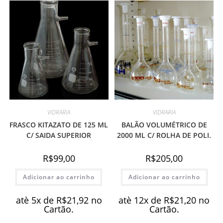
VIDRARIA
VIDRARIA
FRASCO KITAZATO DE 125 ML
BALÃO VOLUMÉTRICO DE
C/ SAIDA SUPERIOR
2000 ML C/ ROLHA DE POLI.
R$
99,00
R$
205,00
Adicionar ao carrinho
Adicionar ao carrinho
atè 5x de
R$
21,92
no
atè 12x de
R$
21,20
no
Cartão.
Cartão.