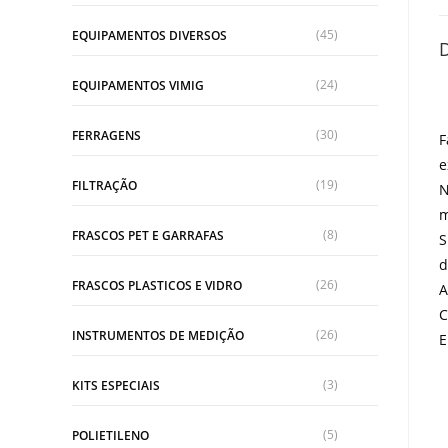
(45)
EQUIPAMENTOS DIVERSOS
(24)
EQUIPAMENTOS VIMIG
(30)
FERRAGENS
F
e
(19)
FILTRAÇÃO
N
m
(8)
FRASCOS PET E GARRAFAS
S
d
(26)
FRASCOS PLASTICOS E VIDRO
A
C
(26)
INSTRUMENTOS DE MEDIÇÃO
E
(3)
KITS ESPECIAIS
(5)
POLIETILENO