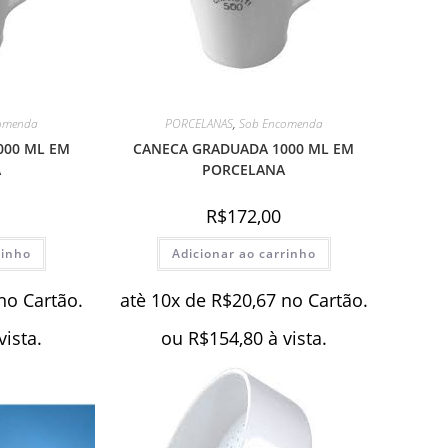
omenda
PORCELANAS
,
Sob Encomenda
000 ML EM
CANECA GRADUADA 1000 ML EM
A
PORCELANA
R$
172,00
rinho
Adicionar ao carrinho
no Cartão.
atè 10x de
R$
20,67
no Cartão.
vista.
ou
R$
154,80
à vista.