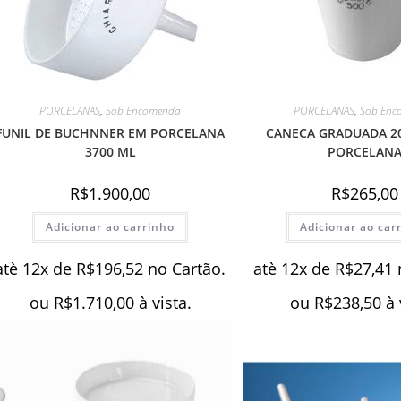
PORCELANAS
,
Sob Encomenda
PORCELANAS
,
Sob Enc
FUNIL DE BUCHNNER EM PORCELANA
CANECA GRADUADA 2
3700 ML
PORCELAN
R$
1.900,00
R$
265,00
Adicionar ao carrinho
Adicionar ao car
atè 12x de
R$
196,52
no Cartão.
atè 12x de
R$
27,41
ou
R$
1.710,00
à vista.
ou
R$
238,50
à 