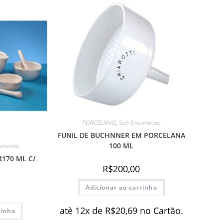
PORCELANAS
,
Sob Encomenda
FUNIL DE BUCHNNER EM PORCELANA
100 ML
omenda
170 ML C/
R$
200,00
Adicionar ao carrinho
atè 12x de
R$
20,69
no Cartão.
rinho