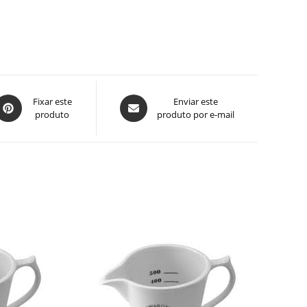
bre
Abre
Fixar este
Enviar este
produto
produto por e-mail
em
em
uma
uma
ova
nova
anela
janela