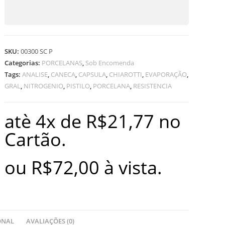
SKU:
00300 SC P
Categorias:
PORCELANAS
,
Sob Encomenda
Tags:
ANALISE
,
CANECA
,
CAPSULA
,
CHIAROTTI
,
EVAPORAÇÃO
,
GRAL
,
NITROGENIO
,
PISTILO
,
PORCELANA
,
RESISTENCIA
atè 4x de
R$
21,77
no
Cartão.
ou
R$
72,00
à vista.
ONAL
AVALIAÇÕES (0)