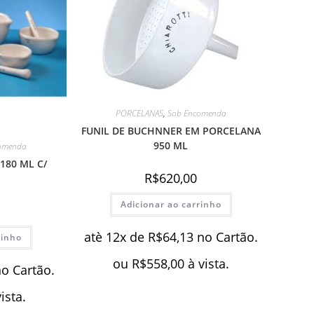
PORCELANAS
,
Sob Encomenda
FUNIL DE BUCHNNER EM PORCELANA
950 ML
omenda
180 ML C/
R$
620,00
Adicionar ao carrinho
atè 12x de
R$
64,13
no Cartão.
rinho
ou
R$
558,00
à vista.
no Cartão.
vista.