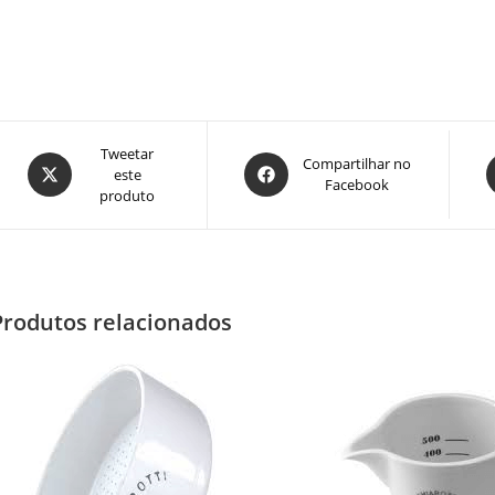
Abre
Tweetar
Abre
A
Compartilhar no
este
em
Facebook
em
produto
uma
uma
nova
nova
n
janela
janela
j
Produtos relacionados