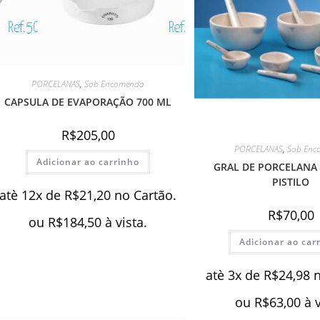
PORCELANAS
,
Sob Encomenda
CAPSULA DE EVAPORAÇÃO 700 ML
R$
205,00
PORCELANAS
,
Sob Enc
Adicionar ao carrinho
GRAL DE PORCELANA 
PISTILO
atè 12x de
R$
21,20
no Cartão.
R$
70,00
ou
R$
184,50
à vista.
Adicionar ao car
atè 3x de
R$
24,98
ou
R$
63,00
à 