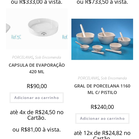
ou
R$
333,00
à vista.
ou
R$
733,50
à vista.
PORCELANAS
,
Sob Encomenda
CAPSULA DE EVAPORAÇÃO
420 ML
PORCELANAS
,
Sob Encomenda
R$
90,00
GRAL DE PORCELANA 1160
ML C/ PISTILO
Adicionar ao carrinho
R$
240,00
atè 4x de
R$
24,50
no
Cartão.
Adicionar ao carrinho
ou
R$
81,00
à vista.
atè 12x de
R$
24,82
no
Cartão.