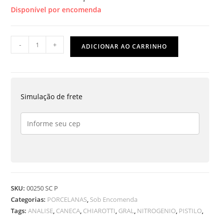
Disponível por encomenda
CANECA
-
+
ADICIONAR AO CARRINHO
GRADUADA
250
ML
EM
Simulação de frete
PORCELANA
quantidade
SKU:
00250 SC P
Categorias:
PORCELANAS
,
Sob Encomenda
Tags:
ANALISE
,
CANECA
,
CHIAROTTI
,
GRAL
,
NITROGENIO
,
PISTILO
,