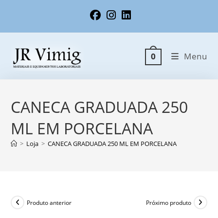
Ir
para
o
conteúdo
Menu
0
CANECA GRADUADA 250
ML EM PORCELANA
>
Loja
>
CANECA GRADUADA 250 ML EM PORCELANA
Produto anterior
Próximo produto