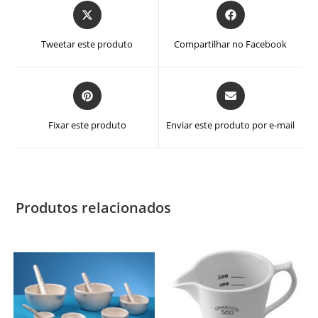
Abre
Abre
em
em
uma
uma
Tweetar este produto
Compartilhar no Facebook
nova
nova
janela
janela
Abre
Abre
em
em
uma
uma
Fixar este produto
Enviar este produto por e-mail
nova
nova
janela
janela
Produtos relacionados