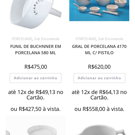
PORCELANAS
,
Sob Encomenda
PORCELANAS
,
Sob Encomenda
FUNIL DE BUCHNNER EM
GRAL DE PORCELANA 4170
PORCELANA 580 ML
ML C/ PISTILO
R$
475,00
R$
620,00
Adicionar ao carrinho
Adicionar ao carrinho
atè 12x de
R$
49,13
no
atè 12x de
R$
64,13
no
Cartão.
Cartão.
ou
R$
427,50
à vista.
ou
R$
558,00
à vista.