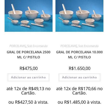
PORCELANAS
,
Sob Encomenda
PORCELANAS
,
Sob Encomenda
GRAL DE PORCELANA 2500
GRAL DE PORCELANA 10.000
ML C/ PISTILO
ML C/ PISTILO
R$
475,00
R$
1.650,00
Adicionar ao carrinho
Adicionar ao carrinho
atè 12x de
R$
49,13
no
atè 12x de
R$
170,66
no
Cartão.
Cartão.
ou
R$
427,50
à vista.
ou
R$
1.485,00
à vista.