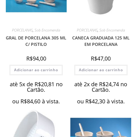
PORCELANAS
,
Sob Encomenda
PORCELANAS
,
Sob Encomenda
GRAL DE PORCELANA 305 ML
CANECA GRADUADA 125 ML
C/ PISTILO
EM PORCELANA
R$
94,00
R$
47,00
Adicionar ao carrinho
Adicionar ao carrinho
atè 5x de
R$
20,81
no
atè 2x de
R$
24,74
no
Cartão.
Cartão.
ou
R$
84,60
à vista.
ou
R$
42,30
à vista.