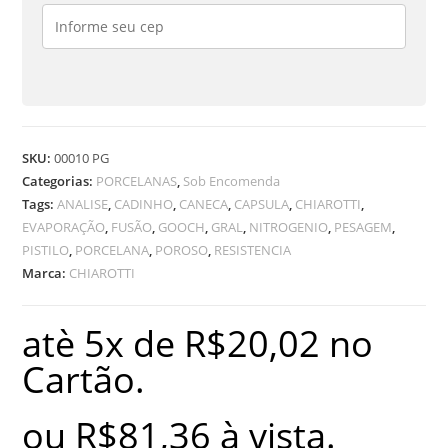
quantidade
SKU:
00010 PG
Categorias:
PORCELANAS
,
Sob Encomenda
Tags:
ANALISE
,
CADINHO
,
CANECA
,
CAPSULA
,
CHIAROTTI
,
EVAPORAÇÃO
,
FUSÃO
,
GOOCH
,
GRAL
,
NITROGENIO
,
PESAGEM
,
PISTILO
,
PORCELANA
,
POROSO
,
RESISTENCIA
Marca:
CHIAROTTI
atè 5x de
R$
20,02
no
Cartão.
ou
R$
81,36
à vista.