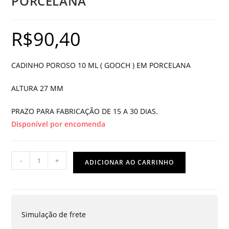
PORCELANA
R$
90,40
CADINHO POROSO 10 ML ( GOOCH ) EM PORCELANA
ALTURA 27 MM
PRAZO PARA FABRICAÇÃO DE 15 A 30 DIAS.
Disponível por encomenda
CADINHO
-
+
ADICIONAR AO CARRINHO
POROSO
10
ML
EM
Simulação de frete
PORCELANA