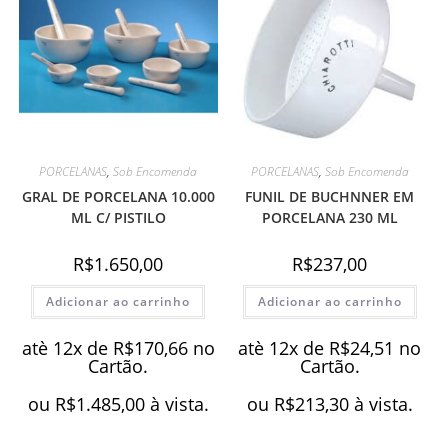
PORCELANAS
,
Sob Encomenda
PORCELANAS
,
Sob Encomenda
GRAL DE PORCELANA 10.000
FUNIL DE BUCHNNER EM
ML C/ PISTILO
PORCELANA 230 ML
R$
1.650,00
R$
237,00
Adicionar ao carrinho
Adicionar ao carrinho
atè 12x de
R$
170,66
no
atè 12x de
R$
24,51
no
Cartão.
Cartão.
ou
R$
1.485,00
à vista.
ou
R$
213,30
à vista.