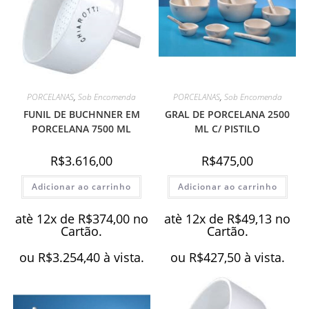
PORCELANAS
,
Sob Encomenda
PORCELANAS
,
Sob Encomenda
FUNIL DE BUCHNNER EM
GRAL DE PORCELANA 2500
PORCELANA 7500 ML
ML C/ PISTILO
R$
3.616,00
R$
475,00
Adicionar ao carrinho
Adicionar ao carrinho
atè 12x de
R$
374,00
no
atè 12x de
R$
49,13
no
Cartão.
Cartão.
ou
R$
3.254,40
à vista.
ou
R$
427,50
à vista.