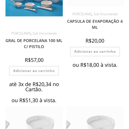
PORCELANAS
,
Sob Encomenda
CAPSULA DE EVAPORAÇÃO 4
ML
PORCELANAS
,
Sob Encomenda
R$
20,00
GRAL DE PORCELANA 100 ML
C/ PISTILO
Adicionar ao carrinho
R$
57,00
ou
R$
18,00
à vista.
Adicionar ao carrinho
atè 3x de
R$
20,34
no
Cartão.
ou
R$
51,30
à vista.