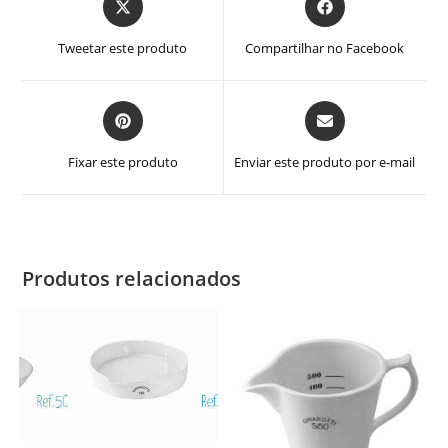
em
em
uma
uma
Tweetar este produto
Compartilhar no Facebook
nova
nova
janela
janela
Abre
Abre
em
em
uma
uma
Fixar este produto
Enviar este produto por e-mail
nova
nova
janela
janela
Produtos relacionados