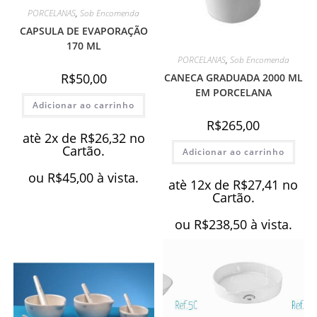
PORCELANAS
,
Sob Encomenda
CAPSULA DE EVAPORAÇÃO
170 ML
PORCELANAS
,
Sob Encomenda
R$
50,00
CANECA GRADUADA 2000 ML
EM PORCELANA
Adicionar ao carrinho
R$
265,00
atè 2x de
R$
26,32
no
Cartão.
Adicionar ao carrinho
ou
R$
45,00
à vista.
atè 12x de
R$
27,41
no
Cartão.
ou
R$
238,50
à vista.