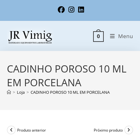
Ir
para
o
conteúdo
Menu
0
CADINHO POROSO 10 ML
EM PORCELANA
>
Loja
>
CADINHO POROSO 10 ML EM PORCELANA
Produto anterior
Próximo produto