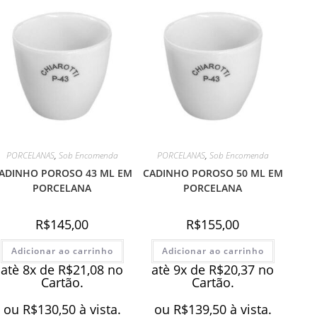
PORCELANAS
,
Sob Encomenda
PORCELANAS
,
Sob Encomenda
ADINHO POROSO 43 ML EM
CADINHO POROSO 50 ML EM
PORCELANA
PORCELANA
R$
145,00
R$
155,00
Adicionar ao carrinho
Adicionar ao carrinho
atè 8x de
R$
21,08
no
atè 9x de
R$
20,37
no
Cartão.
Cartão.
ou
R$
130,50
à vista.
ou
R$
139,50
à vista.