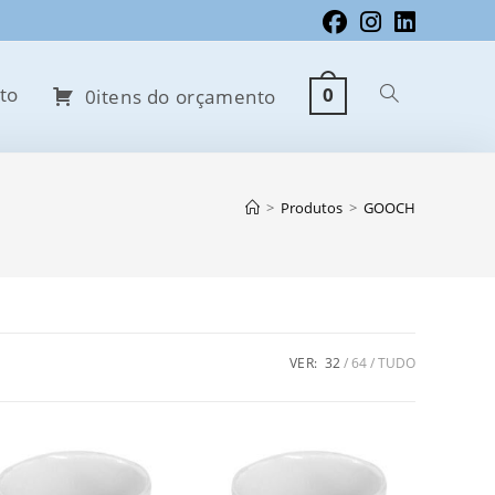
to
0
Alternar
0itens do orçamento
pesquisa
>
Produtos
>
GOOCH
do
VER:
32
64
TUDO
site