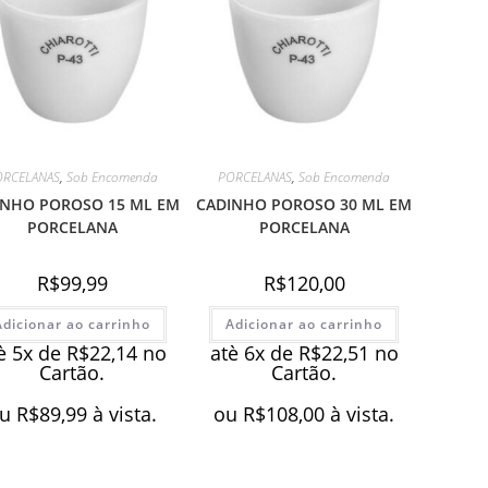
ORCELANAS
,
Sob Encomenda
PORCELANAS
,
Sob Encomenda
INHO POROSO 15 ML EM
CADINHO POROSO 30 ML EM
PORCELANA
PORCELANA
R$
99,99
R$
120,00
Adicionar ao carrinho
Adicionar ao carrinho
è 5x de
R$
22,14
no
atè 6x de
R$
22,51
no
Cartão.
Cartão.
u
R$
89,99
à vista.
ou
R$
108,00
à vista.