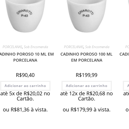
PORCELANAS
,
Sob Encomenda
PORCELANAS
,
Sob Encomenda
P
ADINHO POROSO 10 ML EM
CADINHO POROSO 100 ML
CAD
PORCELANA
EM PORCELANA
R$
90,40
R$
199,99
Adicionar ao carrinho
Adicionar ao carrinho
atè 5x de
R$
20,02
no
atè 12x de
R$
20,68
no
at
Cartão.
Cartão.
ou
R$
81,36
à vista.
ou
R$
179,99
à vista.
o