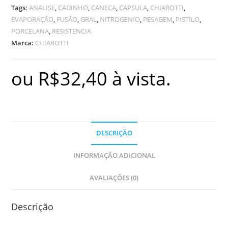
Tags:
ANALISE
,
CADINHO
,
CANECA
,
CAPSULA
,
CHIAROTTI
,
EVAPORAÇÃO
,
FUSÃO
,
GRAL
,
NITROGENIO
,
PESAGEM
,
PISTILO
,
PORCELANA
,
RESISTENCIA
Marca:
CHIAROTTI
ou
R$
32,40
à vista.
DESCRIÇÃO
INFORMAÇÃO ADICIONAL
AVALIAÇÕES (0)
Descrição