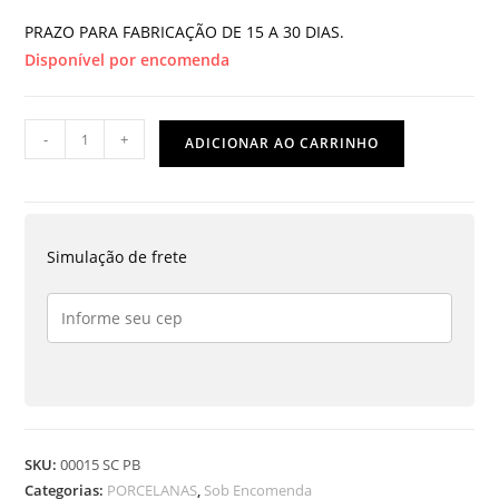
PRAZO PARA FABRICAÇÃO DE 15 A 30 DIAS.
Disponível por encomenda
CADINHO
-
+
ADICIONAR AO CARRINHO
DE
FUSÃO
15
ML
Simulação de frete
FORMA
BAIXA
quantidade
SKU:
00015 SC PB
Categorias:
PORCELANAS
,
Sob Encomenda