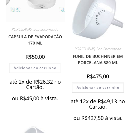
PORCELANAS
,
Sob Encomenda
CAPSULA DE EVAPORAÇÃO
170 ML
PORCELANAS
,
Sob Encomenda
R$
50,00
FUNIL DE BUCHNNER EM
PORCELANA 580 ML
Adicionar ao carrinho
R$
475,00
atè 2x de
R$
26,32
no
Cartão.
Adicionar ao carrinho
ou
R$
45,00
à vista.
atè 12x de
R$
49,13
no
Cartão.
ou
R$
427,50
à vista.