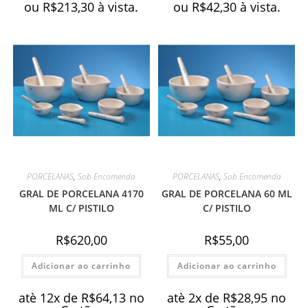
ou
R$
213,30
à vista.
ou
R$
42,30
à vista.
PORCELANAS
,
Sob Encomenda
PORCELANAS
,
Sob Encomenda
GRAL DE PORCELANA 4170
GRAL DE PORCELANA 60 ML
ML C/ PISTILO
C/ PISTILO
R$
620,00
R$
55,00
Adicionar ao carrinho
Adicionar ao carrinho
atè 12x de
R$
64,13
no
atè 2x de
R$
28,95
no