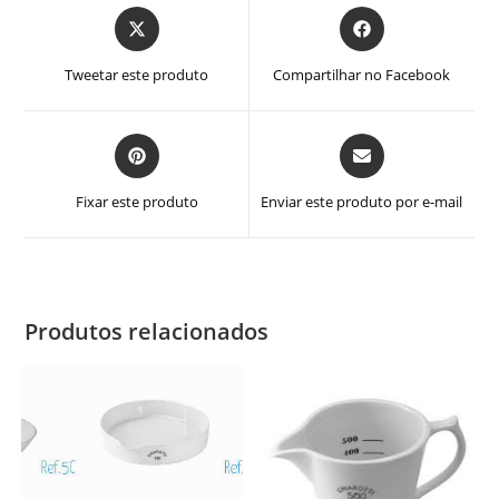
Abre
Abre
em
em
uma
uma
Tweetar este produto
Compartilhar no Facebook
nova
nova
janela
janela
Abre
Abre
em
em
uma
uma
Fixar este produto
Enviar este produto por e-mail
nova
nova
janela
janela
Produtos relacionados