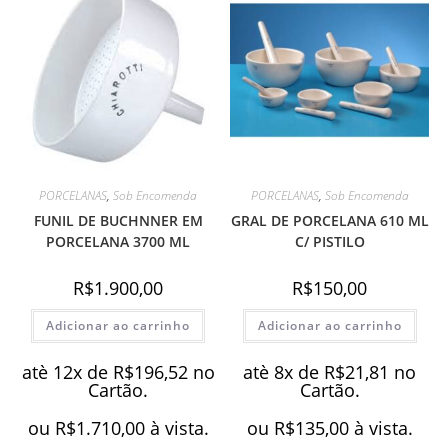
PORCELANAS
,
Sob Encomenda
PORCELANAS
,
Sob Encomenda
FUNIL DE BUCHNNER EM
GRAL DE PORCELANA 610 ML
PORCELANA 3700 ML
C/ PISTILO
R$
1.900,00
R$
150,00
Adicionar ao carrinho
Adicionar ao carrinho
atè 12x de
R$
196,52
no
atè 8x de
R$
21,81
no
Cartão.
Cartão.
ou
R$
1.710,00
à vista.
ou
R$
135,00
à vista.