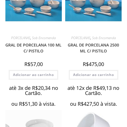
PORCELANAS
,
Sob Encomenda
PORCELANAS
,
Sob Encomenda
GRAL DE PORCELANA 100 ML
GRAL DE PORCELANA 2500
C/ PISTILO
ML C/ PISTILO
R$
57,00
R$
475,00
Adicionar ao carrinho
Adicionar ao carrinho
atè 3x de
R$
20,34
no
atè 12x de
R$
49,13
no
Cartão.
Cartão.
ou
R$
51,30
à vista.
ou
R$
427,50
à vista.