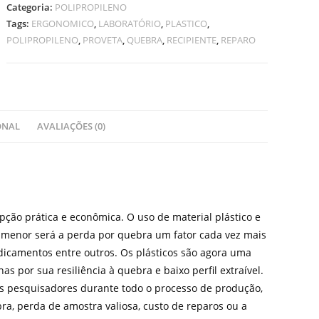
Categoria:
POLIPROPILENO
Tags:
ERGONOMICO
,
LABORATÓRIO
,
PLASTICO
,
POLIPROPILENO
,
PROVETA
,
QUEBRA
,
RECIPIENTE
,
REPARO
ONAL
AVALIAÇÕES (0)
ção prática e econômica. O uso de material plástico e
o menor será a perda por quebra um fator cada vez mais
icamentos entre outros. Os plásticos são agora uma
as por sua resiliência à quebra e baixo perfil extraível.
 os pesquisadores durante todo o processo de produção,
bra, perda de amostra valiosa, custo de reparos ou a