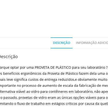
DESCRIÇÃO
INFORMAÇÃO ADICI
Descrição
orque optar por uma PROVETA DE PLÁSTICO para seu laboratório ?
s benefícios ergonômicos da Proveta de Plástico fazem dela uma op
ais leve significa custos de entrega reduzidos,e obviamente muit
mportante no processo de aumento de escala da fabricação de med
lternativa viável ao vidro para contêineres em laboratório, não apen
o passado, provetas de vidro eram as únicas opções viáveis ​​para
imitando o fluxo de trabalho em estágios críticos por causa da que