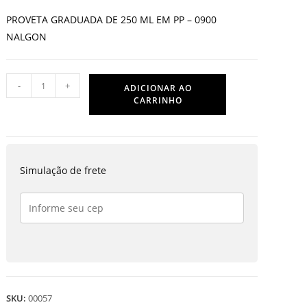
era:
é:
R$15,00.
R$12,00.
PROVETA GRADUADA DE 250 ML EM PP – 0900
NALGON
PROVETA
-
+
ADICIONAR AO
GRADUADA
CARRINHO
DE
250
ML
EM
Simulação de frete
PP
quantidade
SKU:
00057