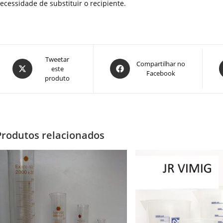
ecessidade de substituir o recipiente.
Abre
Tweetar
Abre
A
Compartilhar no
este
em
Facebook
em
produto
uma
uma
nova
nova
n
janela
janela
j
Produtos relacionados