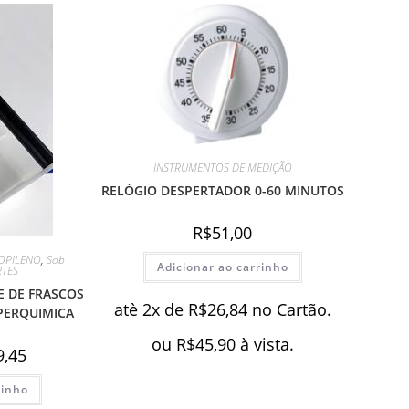
INSTRUMENTOS DE MEDIÇÃO
RELÓGIO DESPERTADOR 0-60 MINUTOS
R$
51,00
OPILENO
,
Sob
Adicionar ao carrinho
TES
E DE FRASCOS
atè 2x de
R$
26,84
no Cartão.
IPPERQUIMICA
ou
R$
45,90
à vista.
O
9,45
preço
l
atual
rinho
é:
00.
R$639,45.