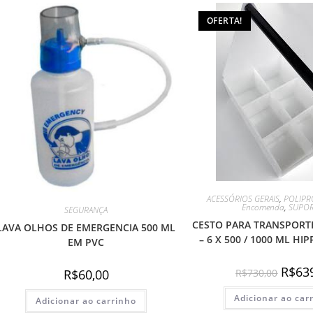
OFERTA!
ACESSÓRIOS GERAIS
,
POLIPR
Encomenda
,
SUPOR
SEGURANÇA
CESTO PARA TRANSPORT
LAVA OLHOS DE EMERGENCIA 500 ML
– 6 X 500 / 1000 ML H
EM PVC
O
R$
63
R$
730,00
R$
60,00
preço
origina
Adicionar ao car
era:
Adicionar ao carrinho
R$730,