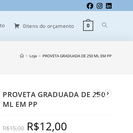
to
0
Alternar
0itens do orçamento
pesquisa
>
Loja
>
PROVETA GRADUADA DE 250 ML EM PP
do
PROVETA GRADUADA DE 250
ML EM PP
site
R$
12,00
O
O
R$
15,00
preço
preço
original
atual