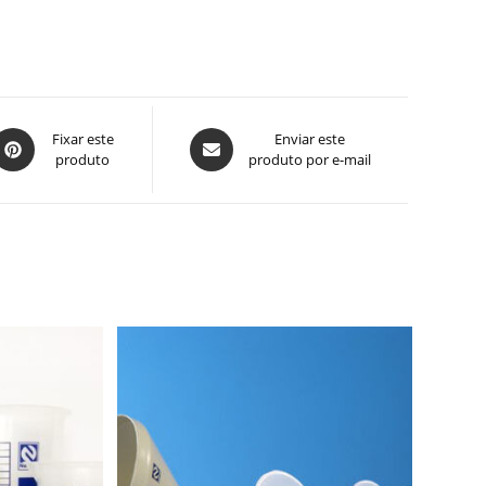
bre
Abre
Fixar este
Enviar este
produto
produto por e-mail
em
em
uma
uma
ova
nova
anela
janela