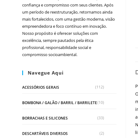
confiança e compromisso com seus clientes. Após
um período de reestruturação, retornamos ainda
mais fortalecidos, com uma gestão moderna, visão
empreendedora e foco contínuo em inovação.
Nosso propósito é oferecer soluções com
excelência, sempre pautados pela ética
profissional, responsabilidade social e
compromisso socioambiental.
Navegue Aqui
P
(112)
ACESSÓRIOS GERAIS
O
m
(10)
BOMBONA / GALÃO / BARRIL / BARRILETE
i
a
(33)
BORRACHAS E SILICONES
N
l
(2)
DESCARTÁVEIS DIVERSOS