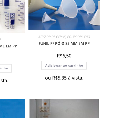
ACESSÓRIOS GERAIS
,
POLIPROPILENO
O
FUNIL P/ PÓ Ø 85 MM EM PP
 ML EM PP
R$
6,50
Adicionar ao carrinho
rinho
ou
R$
5,85
à vista.
ista.