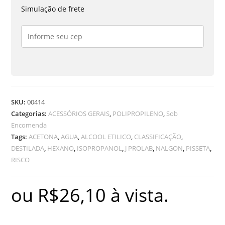
ESPECIFICA
Simulação de frete
ISO
OCTANO
quantidade
SKU:
00414
Categorias:
ACESSÓRIOS GERAIS
,
POLIPROPILENO
,
Sob
Encomenda
Tags:
ACETONA
,
AGUA
,
ALCOOL ETILICO
,
CLASSIFICAÇÃO
,
DESTILADA
,
HEXANO
,
ISOPROPANOL
,
J PROLAB
,
NALGON
,
PISSETA
,
RISCO
ou
R$
26,10
à vista.