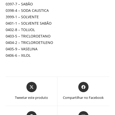
0397-7 – SABÃO
0398-4 – SODA CAUSTICA
3999-1 – SOLVENTE
0401-1 – SOLVENTE SABÃO
0402-8 – TOLUOL
0403-5 – TRICLOROETANO
0404-2 – TRICLOROETILENO
0405-9 – VASELINA
0406-6 – XILOL
Abre
Abre
em
em
uma
uma
Tweetar este produto
Compartilhar no Facebook
nova
nova
janela
janela
Abre
Abre