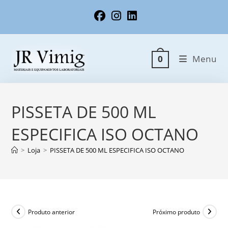
Ir
para
o
conteúdo
Menu
0
PISSETA DE 500 ML
ESPECIFICA ISO OCTANO
>
Loja
>
PISSETA DE 500 ML ESPECIFICA ISO OCTANO
Produto anterior
Próximo produto