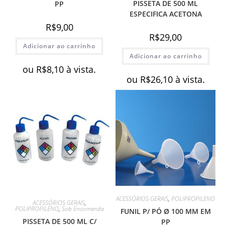
PISSETA DE 500 ML
PP
ESPECIFICA ACETONA
R$
9,00
R$
29,00
Adicionar ao carrinho
Adicionar ao carrinho
ou
R$
8,10
à vista.
ou
R$
26,10
à vista.
ACESSÓRIOS GERAIS
,
POLIPROPILENO
ACESSÓRIOS GERAIS
,
POLIPROPILENO
,
Sob Encomenda
FUNIL P/ PÓ Ø 100 MM EM
PISSETA DE 500 ML C/
PP