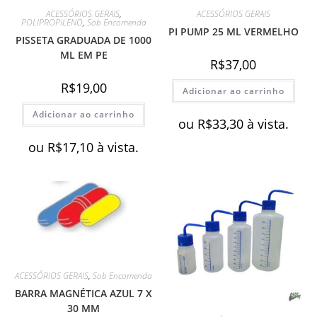
ACESSÓRIOS GERAIS
,
ACESSÓRIOS GERAIS
POLIPROPILENO
,
Sob Encomenda
PI PUMP 25 ML VERMELHO
PISSETA GRADUADA DE 1000
ML EM PE
R$
37,00
R$
19,00
Adicionar ao carrinho
Adicionar ao carrinho
ou
R$
33,30
à vista.
ou
R$
17,10
à vista.
ACESSÓRIOS GERAIS
,
Sob Encomenda
BARRA MAGNÉTICA AZUL 7 X
30 MM