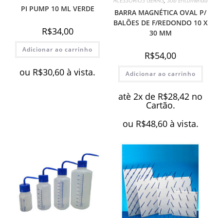
ACESSÓRIOS GERAIS
,
Sob Encomenda
PI PUMP 10 ML VERDE
BARRA MAGNÉTICA OVAL P/
BALÕES DE F/REDONDO 10 X
R$
34,00
30 MM
Adicionar ao carrinho
R$
54,00
ou
R$
30,60
à vista.
Adicionar ao carrinho
atè 2x de
R$
28,42
no
Cartão.
ou
R$
48,60
à vista.