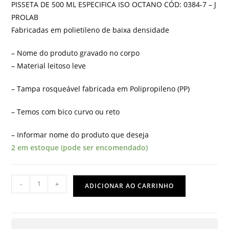
PISSETA DE 500 ML ESPECIFICA ISO OCTANO CÓD: 0384-7 – J
PROLAB
Fabricadas em polietileno de baixa densidade
– Nome do produto gravado no corpo
– Material leitoso leve
– Tampa rosqueável fabricada em Polipropileno (PP)
– Temos com bico curvo ou reto
– Informar nome do produto que deseja
2 em estoque (pode ser encomendado)
PISSETA
-
+
ADICIONAR AO CARRINHO
DE
500
ML