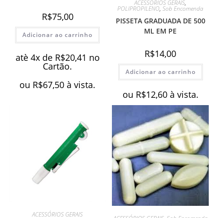
ACESSÓRIOS GERAIS
,
POLIPROPILENO
,
Sob Encomenda
R$
75,00
PISSETA GRADUADA DE 500
ML EM PE
Adicionar ao carrinho
R$
14,00
atè 4x de
R$
20,41
no
Cartão.
Adicionar ao carrinho
ou
R$
67,50
à vista.
ou
R$
12,60
à vista.
ACESSÓRIOS GERAIS