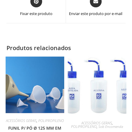
em
em
uma
uma
Fixar este produto
Enviar este produto por e-mail
nova
nova
janela
janela
Produtos relacionados
ACESSÓRIOS GERAIS
,
POLIPROPILENO
ACESSÓRIOS GERAIS
,
POLIPROPILENO
,
Sob Encomenda
FUNIL P/ PÓ Ø 125 MM EM