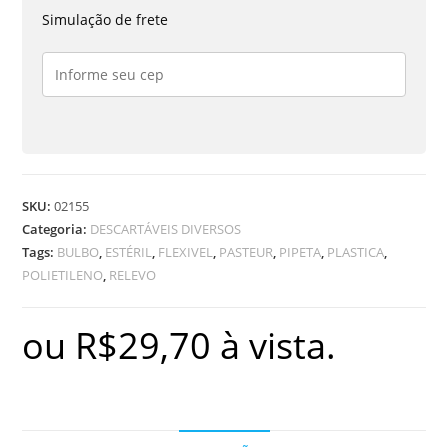
3
Simulação de frete
ML
N/ESTERIL
(PCT
C/
100
UND.)
quantidade
SKU:
02155
Categoria:
DESCARTÁVEIS DIVERSOS
Tags:
BULBO
,
ESTÉRIL
,
FLEXIVEL
,
PASTEUR
,
PIPETA
,
PLASTICA
,
POLIETILENO
,
RELEVO
ou
R$
29,70
à vista.