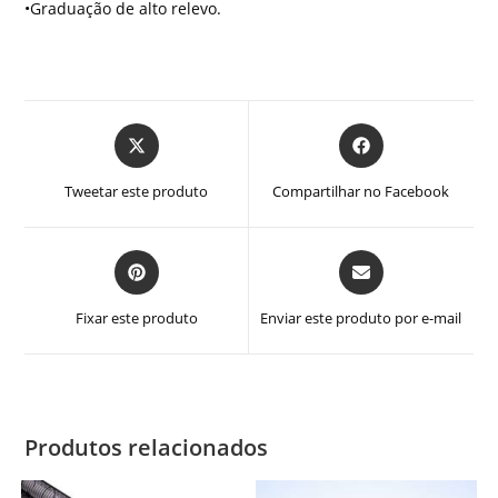
•Graduação de alto relevo.
Abre
Abre
em
em
uma
uma
Tweetar este produto
Compartilhar no Facebook
nova
nova
janela
janela
Abre
Abre
em
em
uma
uma
Fixar este produto
Enviar este produto por e-mail
nova
nova
janela
janela
Produtos relacionados