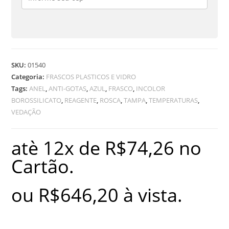
AZUL
quantidade
SKU:
01540
Categoria:
FRASCOS PLASTICOS E VIDRO
Tags:
ANEL
,
ANTI-GOTAS
,
AZUL
,
FRASCO
,
INCOLOR
BOROSSILICATO
,
REAGENTE
,
ROSCA
,
TAMPA
,
TEMPERATURAS
,
VEDAÇÃO
atè 12x de
R$
74,26
no
Cartão.
ou
R$
646,20
à vista.