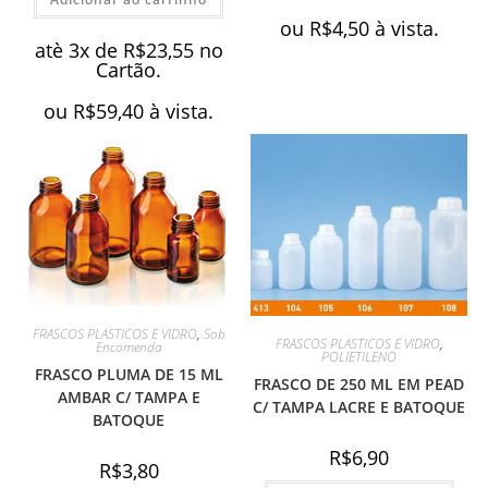
ou
R$
4,50
à vista.
atè 3x de
R$
23,55
no
Cartão.
ou
R$
59,40
à vista.
FRASCOS PLASTICOS E VIDRO
,
Sob
FRASCOS PLASTICOS E VIDRO
,
Encomenda
POLIETILENO
FRASCO PLUMA DE 15 ML
FRASCO DE 250 ML EM PEAD
AMBAR C/ TAMPA E
C/ TAMPA LACRE E BATOQUE
BATOQUE
R$
6,90
R$
3,80