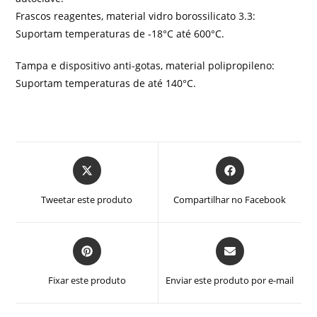
Frascos reagentes, material vidro borossilicato 3.3:
Suportam temperaturas de -18°C até 600°C.
Tampa e dispositivo anti-gotas, material polipropileno:
Suportam temperaturas de até 140°C.
Abre
Abre
em
em
uma
uma
Tweetar este produto
Compartilhar no Facebook
nova
nova
janela
janela
Abre
Abre
em
em
uma
uma
Fixar este produto
Enviar este produto por e-mail
nova
nova
janela
janela