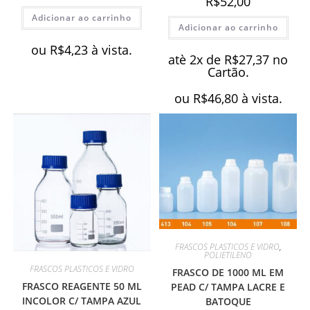
R$
52,00
Adicionar ao carrinho
Adicionar ao carrinho
ou
R$
4,23
à vista.
atè 2x de
R$
27,37
no
Cartão.
ou
R$
46,80
à vista.
FRASCOS PLASTICOS E VIDRO
,
POLIETILENO
FRASCOS PLASTICOS E VIDRO
FRASCO DE 1000 ML EM
FRASCO REAGENTE 50 ML
PEAD C/ TAMPA LACRE E
INCOLOR C/ TAMPA AZUL
BATOQUE