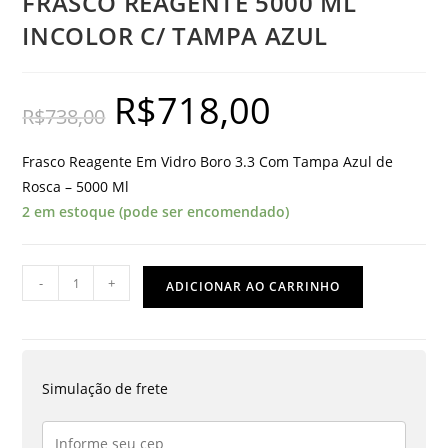
FRASCO REAGENTE 5000 ML
INCOLOR C/ TAMPA AZUL
R$
718,00
O
O
R$
738,00
preço
preço
original
atual
era:
é:
R$738,00.
R$718,00.
Frasco Reagente Em Vidro Boro 3.3 Com Tampa Azul de
Rosca – 5000 Ml
2 em estoque (pode ser encomendado)
FRASCO
-
+
ADICIONAR AO CARRINHO
REAGENTE
5000
ML
INCOLOR
Simulação de frete
C/
TAMPA