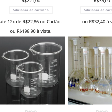
R$
221,00
R$
36,00
Adicionar ao carrinho
Adicionar ao car
atè 12x de
R$
22,86
no Cartão.
ou
R$
32,40
à 
ou
R$
198,90
à vista.
VIDRARIA
VIDRARIA