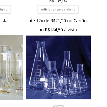
R$
205,00
rinho
Adicionar ao carrinho
vista.
atè 12x de
R$
21,20
no Cartão.
ou
R$
184,50
à vista.
VIDRARIA