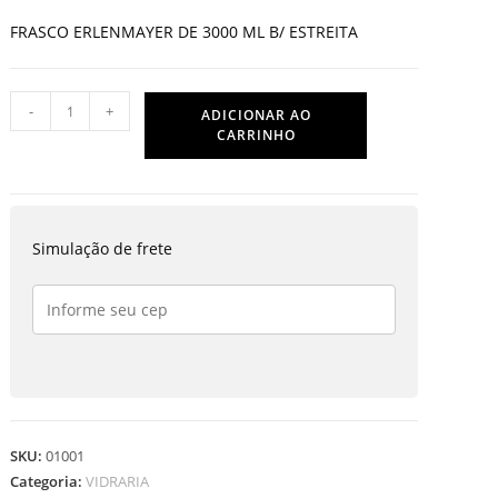
FRASCO ERLENMAYER DE 3000 ML B/ ESTREITA
FRASCO
-
+
ADICIONAR AO
ERLENMAYER
CARRINHO
DE
3000
ML
B/
Simulação de frete
ESTREITA
quantidade
SKU:
01001
Categoria:
VIDRARIA