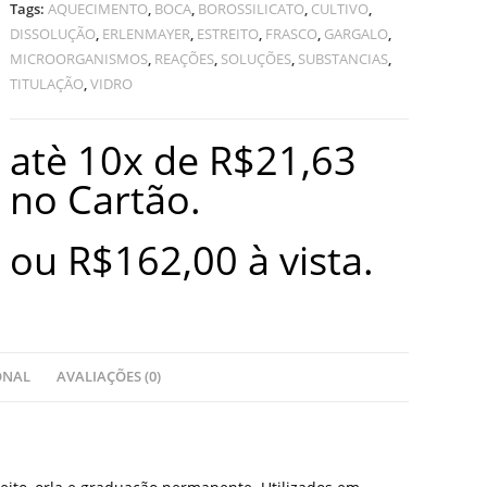
Tags:
AQUECIMENTO
,
BOCA
,
BOROSSILICATO
,
CULTIVO
,
DISSOLUÇÃO
,
ERLENMAYER
,
ESTREITO
,
FRASCO
,
GARGALO
,
MICROORGANISMOS
,
REAÇÕES
,
SOLUÇÕES
,
SUBSTANCIAS
,
TITULAÇÃO
,
VIDRO
atè 10x de
R$
21,63
no Cartão.
ou
R$
162,00
à vista.
ONAL
AVALIAÇÕES (0)