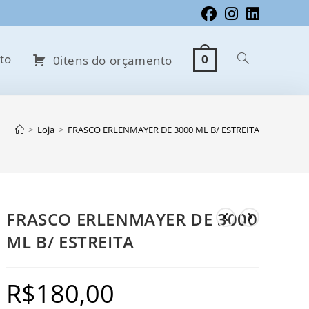
to
0
Alternar
0itens do orçamento
pesquisa
>
Loja
>
FRASCO ERLENMAYER DE 3000 ML B/ ESTREITA
do
FRASCO ERLENMAYER DE 3000
ML B/ ESTREITA
site
R$
180,00