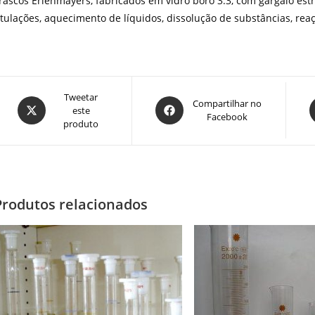
rascos Erlenmayers, fabricados em vidro boro 3.3, com gargalo est
itulações, aquecimento de líquidos, dissolução de substâncias, rea
Abre
Tweetar
Abre
A
Compartilhar no
este
em
Facebook
em
produto
uma
uma
nova
nova
n
janela
janela
j
Produtos relacionados