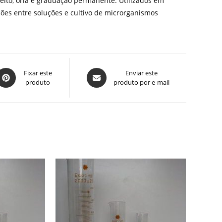
reito, orla e graduação permanente. Utilizados em
ções entre soluções e cultivo de microrganismos
bre
Abre
Fixar este
Enviar este
produto
produto por e-mail
em
em
uma
uma
ova
nova
anela
janela