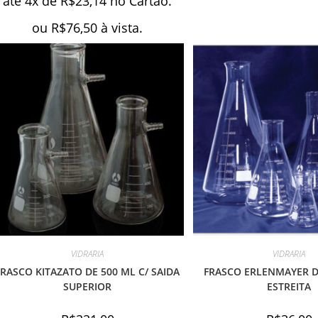
atè 4x de
R$
23,14
no Cartão.
ou
R$
76,50
à vista.
VIDRARIA
VIDRARIA
FRASCO KITAZATO DE 500 ML C/ SAIDA
FRASCO ERLENMAYER DE
SUPERIOR
ESTREITA