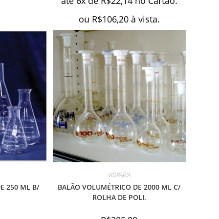
atè 6x de
R$
22,14
no Cartão.
ou
R$
106,20
à vista.
VIDRARIA
 250 ML B/
BALÃO VOLUMÉTRICO DE 2000 ML C/
ROLHA DE POLI.