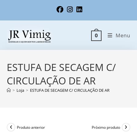
Ir
para
o
conteúdo
Menu
0
ESTUFA DE SECAGEM C/
CIRCULAÇÃO DE AR
>
Loja
>
ESTUFA DE SECAGEM C/ CIRCULAÇÃO DE AR
Produto anterior
Próximo produto