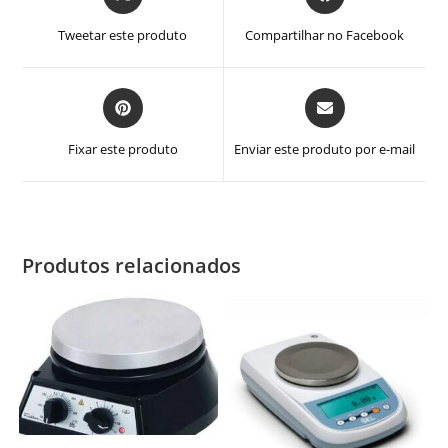
em
em
uma
uma
Tweetar este produto
Compartilhar no Facebook
nova
nova
janela
janela
Abre
Abre
em
em
uma
uma
Fixar este produto
Enviar este produto por e-mail
nova
nova
janela
janela
Produtos relacionados