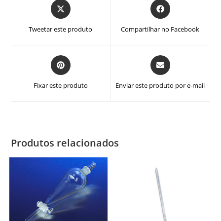
Abre
Abre
em
em
uma
uma
Tweetar este produto
Compartilhar no Facebook
nova
nova
janela
janela
Abre
Abre
em
em
uma
uma
Fixar este produto
Enviar este produto por e-mail
nova
nova
janela
janela
Produtos relacionados