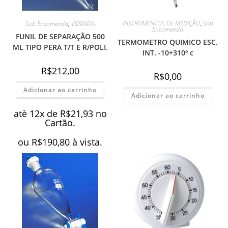
INSTRUMENTOS DE MEDIÇÃO
,
Sob
Sob Encomenda
,
VIDRARIA
Encomenda
FUNIL DE SEPARAÇÃO 500
TERMOMETRO QUIMICO ESC.
ML TIPO PERA T/T E R/POLI.
INT. -10+310º c
R$
212,00
R$
0,00
Adicionar ao carrinho
Adicionar ao carrinho
atè 12x de
R$
21,93
no
Cartão.
ou
R$
190,80
à vista.