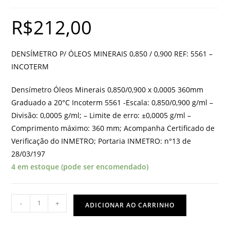
R$
212,00
DENSÍMETRO P/ ÓLEOS MINERAIS 0,850 / 0,900 REF: 5561 –
INCOTERM
Densímetro Óleos Minerais 0,850/0,900 x 0,0005 360mm
Graduado a 20°C Incoterm 5561 -Escala: 0,850/0,900 g/ml –
Divisão: 0,0005 g/ml; – Limite de erro: ±0,0005 g/ml –
Comprimento máximo: 360 mm; Acompanha Certificado de
Verificação do INMETRO; Portaria INMETRO: n°13 de
28/03/197
4 em estoque (pode ser encomendado)
DENSÍMETRO
-
+
ADICIONAR AO CARRINHO
P/
ÓLEOS