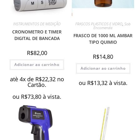
INSTRUMENTOS DE MEDIÇÃO
FRASCOS PLASTICOS E VIDRO
,
Sob
Encomenda
CRONOMETRO E TIMER
FRASCO DE 1000 ML AMBAR
DIGITAL DE BANCADA
TIPO QUIMIO
R$
82,00
R$
14,80
Adicionar ao carrinho
Adicionar ao carrinho
atè 4x de
R$
22,32
no
ou
R$
13,32
à vista.
Cartão.
ou
R$
73,80
à vista.