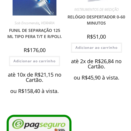
INSTRUMENTOS DE MEDIÇÃO
RELÓGIO DESPERTADOR 0-60
MINUTOS
Sob Encomenda
,
VIDRARIA
FUNIL DE SEPARAÇÃO 125
R$
51,00
ML TIPO PERA T/T E R/POLI.
Adicionar ao carrinho
R$
176,00
atè 2x de
R$
26,84
no
Adicionar ao carrinho
Cartão.
atè 10x de
R$
21,15
no
ou
R$
45,90
à vista.
Cartão.
ou
R$
158,40
à vista.