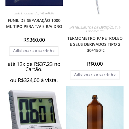
Sob Encomenda
,
VIDRARIA
FUNIL DE SEPARAÇÃO 1000
ML TIPO PERA T/V E R/VIDRO
INSTRUMENTOS DE MEDIÇÃO
,
Sob
Encomenda
TERMOMETRO P/ PETROLEO
R$
360,00
E SEUS DERIVADOS TIPO 2
-30+150°c
Adicionar ao carrinho
R$
0,00
atè 12x de
R$
37,23
no
Cartão.
Adicionar ao carrinho
ou
R$
324,00
à vista.