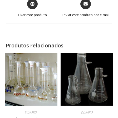
Abre
Abre
em
em
uma
uma
Fixar este produto
Enviar este produto por e-mail
nova
nova
janela
janela
Produtos relacionados
VIDRARIA
VIDRARIA