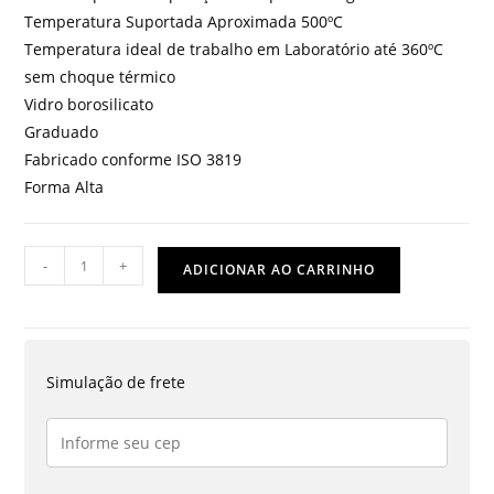
Temperatura Suportada Aproximada 500ºC
Temperatura ideal de trabalho em Laboratório até 360ºC
sem choque térmico
Vidro borosilicato
Graduado
Fabricado conforme ISO 3819
Forma Alta
COPO
-
+
ADICIONAR AO CARRINHO
BERZELIUS
400
ML
GRADUADO
Simulação de frete
quantidade