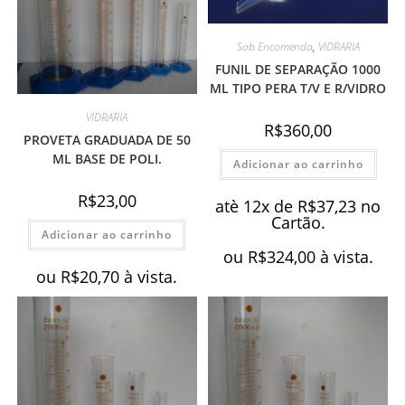
Sob Encomenda
,
VIDRARIA
FUNIL DE SEPARAÇÃO 1000
ML TIPO PERA T/V E R/VIDRO
VIDRARIA
R$
360,00
PROVETA GRADUADA DE 50
ML BASE DE POLI.
Adicionar ao carrinho
R$
23,00
atè 12x de
R$
37,23
no
Cartão.
Adicionar ao carrinho
ou
R$
324,00
à vista.
ou
R$
20,70
à vista.