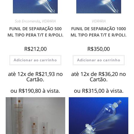
Sob Encomenda
,
VIDRARIA
VIDRARIA
FUNIL DE SEPARAÇÃO 500
FUNIL DE SEPARAÇÃO 1000
ML TIPO PERA T/T E R/POLI.
ML TIPO PERA T/T E R/POLI.
R$
212,00
R$
350,00
Adicionar ao carrinho
Adicionar ao carrinho
atè 12x de
R$
21,93
no
atè 12x de
R$
36,20
no
Cartão.
Cartão.
ou
R$
190,80
à vista.
ou
R$
315,00
à vista.