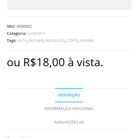
SKU:
00300SC
Categoria:
VIDRARIA
Tags:
ALTA
,
BECHER
,
BERZELIUS
,
COPO
,
FORMA
ou
R$
18,00
à vista.
DESCRIÇÃO
INFORMAÇÃO ADICIONAL
AVALIAÇÕES (0)