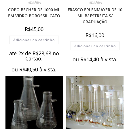
VIDRARIA
VIDRARIA
COPO BECHER DE 1000 ML
FRASCO ERLENMAYER DE 10
EM VIDRO BOROSSILICATO
ML B/ ESTREITA S/
GRADUAÇÃO
R$
45,00
R$
16,00
Adicionar ao carrinho
Adicionar ao carrinho
atè 2x de
R$
23,68
no
Cartão.
ou
R$
14,40
à vista.
ou
R$
40,50
à vista.