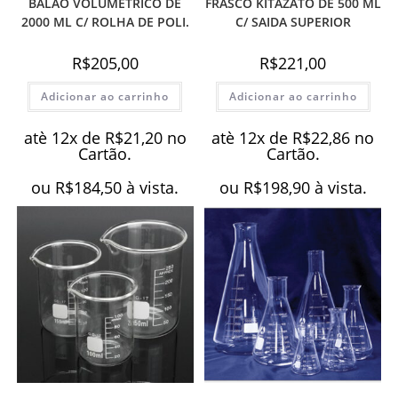
BALÃO VOLUMÉTRICO DE
FRASCO KITAZATO DE 500 ML
2000 ML C/ ROLHA DE POLI.
C/ SAIDA SUPERIOR
R$
205,00
R$
221,00
Adicionar ao carrinho
Adicionar ao carrinho
atè 12x de
R$
21,20
no
atè 12x de
R$
22,86
no
Cartão.
Cartão.
ou
R$
184,50
à vista.
ou
R$
198,90
à vista.