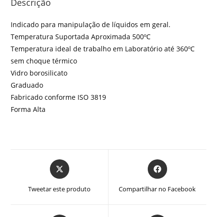
Descrição
Indicado para manipulação de líquidos em geral.
Temperatura Suportada Aproximada 500ºC
Temperatura ideal de trabalho em Laboratório até 360ºC
sem choque térmico
Vidro borosilicato
Graduado
Fabricado conforme ISO 3819
Forma Alta
Abre
Abre
em
em
uma
uma
Tweetar este produto
Compartilhar no Facebook
nova
nova
janela
janela