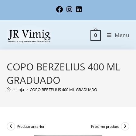
Ir
para
o
conteúdo
Menu
0
COPO BERZELIUS 400 ML
GRADUADO
>
Loja
>
COPO BERZELIUS 400 ML GRADUADO
Produto anterior
Próximo produto