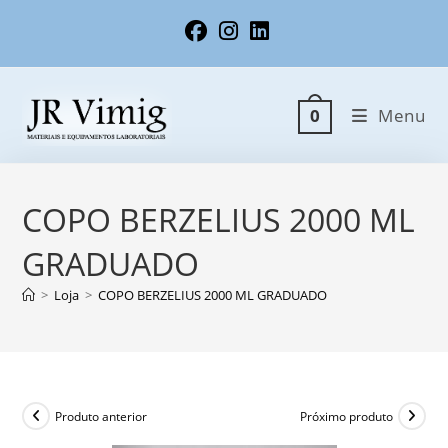
Ir
para
o
conteúdo
Menu
0
COPO BERZELIUS 2000 ML
GRADUADO
>
Loja
>
COPO BERZELIUS 2000 ML GRADUADO
Produto anterior
Próximo produto