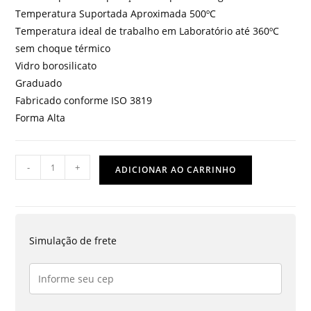
Temperatura Suportada Aproximada 500ºC
Temperatura ideal de trabalho em Laboratório até 360ºC
sem choque térmico
Vidro borosilicato
Graduado
Fabricado conforme ISO 3819
Forma Alta
COPO
-
+
ADICIONAR AO CARRINHO
BERZELIUS
2000
ML
GRADUADO
Simulação de frete
quantidade