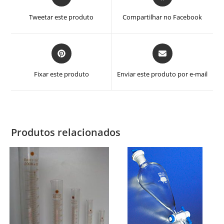
em
em
uma
uma
Tweetar este produto
Compartilhar no Facebook
nova
nova
janela
janela
Abre
Abre
em
em
uma
uma
Fixar este produto
Enviar este produto por e-mail
nova
nova
janela
janela
Produtos relacionados