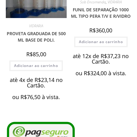
Sob Encomenda
,
VIDRARIA
FUNIL DE SEPARAÇÃO 1000
ML TIPO PERA T/V E R/VIDRO
VIDRARIA
R$
360,00
PROVETA GRADUADA DE 500
ML BASE DE POLI.
Adicionar ao carrinho
R$
85,00
atè 12x de
R$
37,23
no
Cartão.
Adicionar ao carrinho
ou
R$
324,00
à vista.
atè 4x de
R$
23,14
no
Cartão.
ou
R$
76,50
à vista.