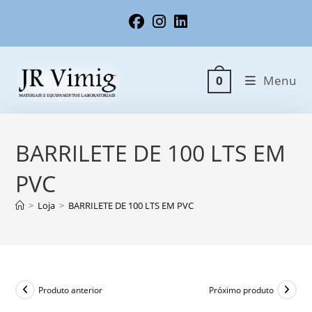
Ir
para
o
conteúdo
Menu
0
BARRILETE DE 100 LTS EM
PVC
>
Loja
>
BARRILETE DE 100 LTS EM PVC
Produto anterior
Próximo produto