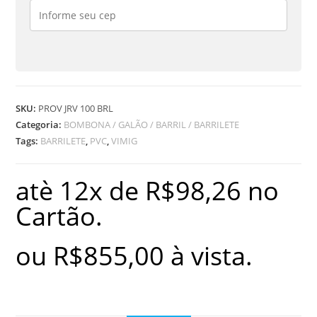
quantidade
SKU:
PROV JRV 100 BRL
Categoria:
BOMBONA / GALÃO / BARRIL / BARRILETE
Tags:
BARRILETE
,
PVC
,
VIMIG
atè 12x de
R$
98,26
no
Cartão.
ou
R$
855,00
à vista.