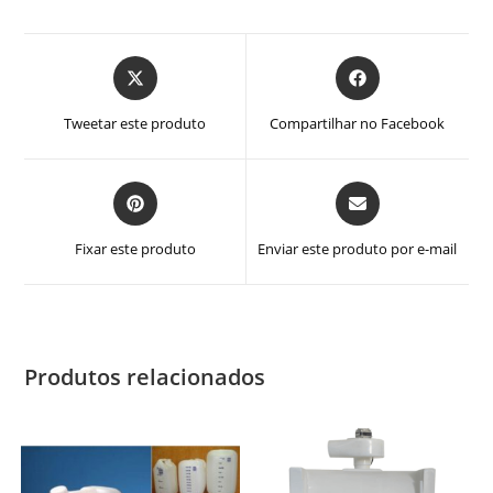
Abre
Abre
em
em
uma
uma
Tweetar este produto
Compartilhar no Facebook
nova
nova
janela
janela
Abre
Abre
em
em
uma
uma
Fixar este produto
Enviar este produto por e-mail
nova
nova
janela
janela
Produtos relacionados