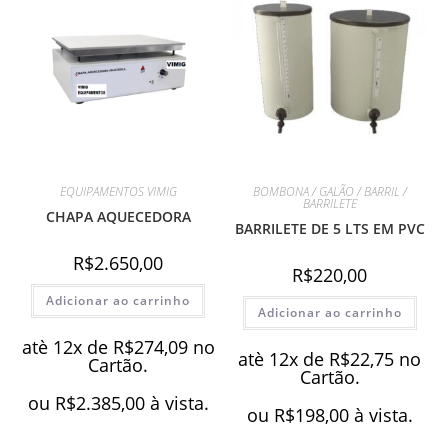
EQUIPAMENTOS VIMIG
BOMBONA / GALÃO / BARRIL /
BARRILETE
CHAPA AQUECEDORA
BARRILETE DE 5 LTS EM PVC
R$
2.650,00
R$
220,00
Adicionar ao carrinho
Adicionar ao carrinho
atè 12x de
R$
274,09
no
atè 12x de
R$
22,75
no
Cartão.
Cartão.
ou
R$
2.385,00
à vista.
ou
R$
198,00
à vista.