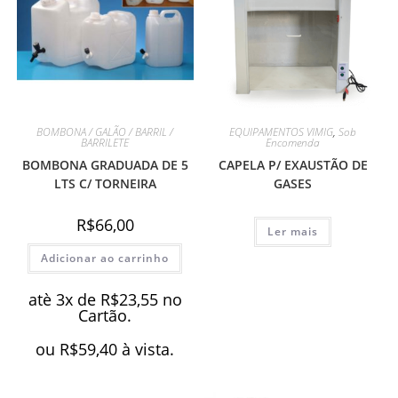
BOMBONA / GALÃO / BARRIL /
EQUIPAMENTOS VIMIG
,
Sob
BARRILETE
Encomenda
BOMBONA GRADUADA DE 5
CAPELA P/ EXAUSTÃO DE
LTS C/ TORNEIRA
GASES
R$
66,00
Ler mais
Adicionar ao carrinho
atè 3x de
R$
23,55
no
Cartão.
ou
R$
59,40
à vista.