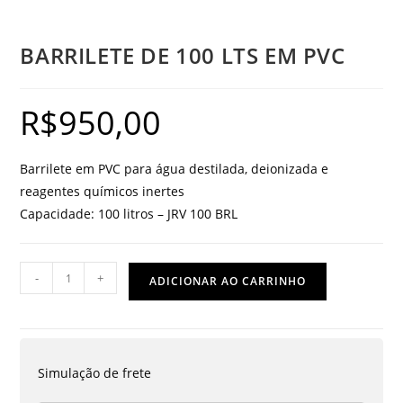
BARRILETE DE 100 LTS EM PVC
R$
950,00
Barrilete em PVC para água destilada, deionizada e
reagentes químicos inertes
Capacidade: 100 litros – JRV 100 BRL
BARRILETE
-
+
ADICIONAR AO CARRINHO
DE
100
LTS
EM
Simulação de frete
PVC