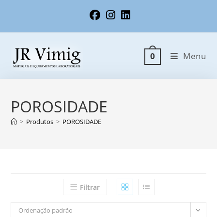
Ir
para
o
conteúdo
Menu
0
POROSIDADE
>
Produtos
>
POROSIDADE
Filtrar
Ordenação padrão