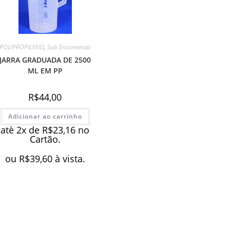
POLIPROPILENO
,
Sob Encomenda
JARRA GRADUADA DE 2500
ML EM PP
R$
44,00
Adicionar ao carrinho
atè 2x de
R$
23,16
no
Cartão.
ou
R$
39,60
à vista.