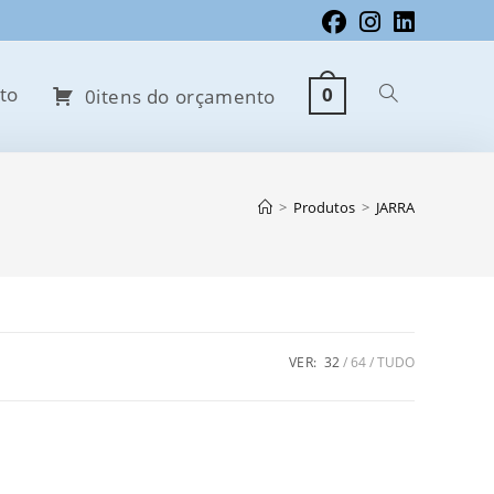
to
0
Alternar
0itens do orçamento
pesquisa
>
Produtos
>
JARRA
do
VER:
32
64
TUDO
site