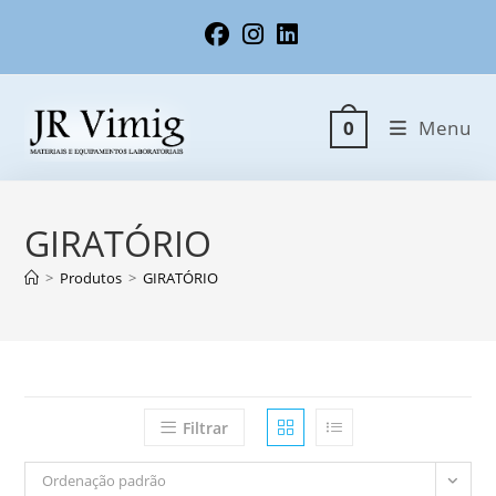
Ir
para
o
conteúdo
Menu
0
GIRATÓRIO
>
Produtos
>
GIRATÓRIO
Filtrar
Ordenação padrão