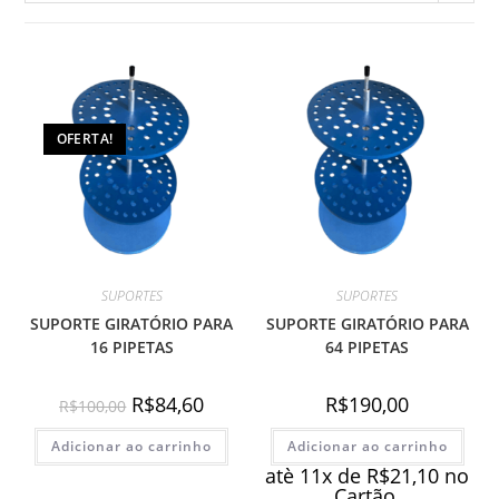
OFERTA!
SUPORTES
SUPORTES
SUPORTE GIRATÓRIO PARA
SUPORTE GIRATÓRIO PARA
16 PIPETAS
64 PIPETAS
O
O
R$
84,60
R$
190,00
R$
100,00
preço
preço
original
atual
Adicionar ao carrinho
era:
é:
Adicionar ao carrinho
R$100,00.
R$84,60.
atè 11x de
R$
21,10
no
Cartão.