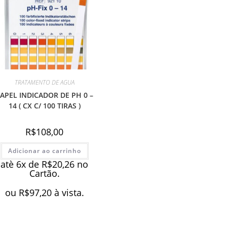
TRATAMENTO DE AGUA
APEL INDICADOR DE PH 0 –
14 ( CX C/ 100 TIRAS )
R$
108,00
Adicionar ao carrinho
atè 6x de
R$
20,26
no
Cartão.
ou
R$
97,20
à vista.