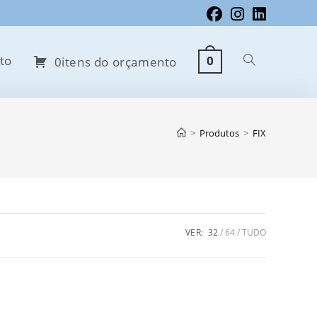
to
0
Alternar
0itens do orçamento
pesquisa
>
Produtos
>
FIX
do
VER:
32
64
TUDO
site