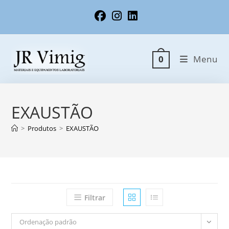
Ir
para
o
conteúdo
Menu
0
EXAUSTÃO
>
Produtos
>
EXAUSTÃO
Filtrar
Ordenação padrão