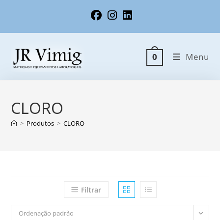
Ir
para
o
conteúdo
Menu
0
CLORO
>
Produtos
>
CLORO
Filtrar
Ordenação padrão