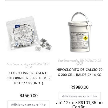
Sob Encomenda
,
TRATAMENTO DE
AGUA
Sob Encomenda
,
TRATAMENTO DE
AGUA
HIPOCLORITO DE CALCIO 70
CLORO LIVRE REAGENTE
X 200 GR – BALDE C/ 14 KG
CHLORINE FREE PP 10 ML (
PCT C/ 100 UND. )
R$
980,00
R$
560,00
Adicionar ao carrinho
atè 12x de
R$
101,36
no
Adicionar ao carrinho
Cartão.