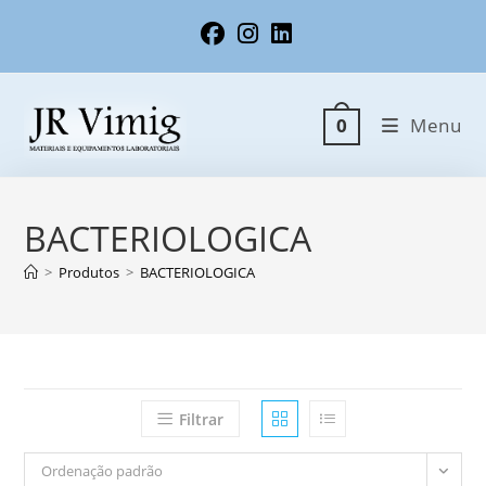
Ir
para
o
conteúdo
Menu
0
BACTERIOLOGICA
>
Produtos
>
BACTERIOLOGICA
Filtrar
Ordenação padrão