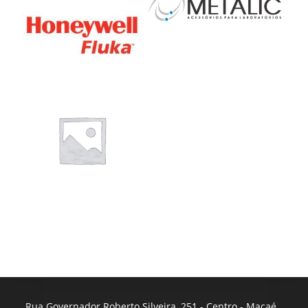
Rua Governador Roberto Silveira, 251 - Centro - Macaé